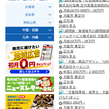
調理責任者・社会保険完備の
株式会社塩梅 淀川若葉会病院内
兵庫県
月給26万5,000円～28万円
奈良県
大阪市 東淀川
正社員
和歌山県
詳細を見る
中国・四国
調理師・無資格可の調理師/
エームサービス株式会社 大阪府
九州・沖縄
月給24万円～28万円
大阪市 東淀川
正社員
詳細を見る
「大阪」商品デザイン 「UX
株式会社キーエンス
年収1,200万円～2,000万円
大阪市 東淀川
正社員
詳細を見る
「児童指導員・保育士」大阪
ひなたぼっこ
時給1,281円～
大阪市 東淀川