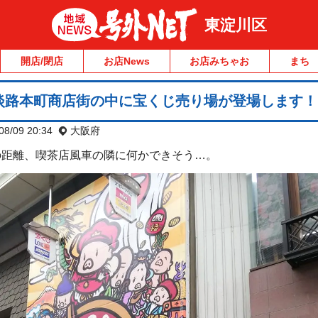
東淀川区
開店/閉店
お店News
お店みちゃお
まち
淡路本町商店街の中に宝くじ売り場が登場します！
08/09 20:34
大阪府
の距離、喫茶店風車の隣に何かできそう…。