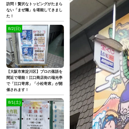
訪問！贅沢なトッピングがたまら
ない「まぜ麺」を堪能してきまし
た！
8/2(日)
【大阪市東淀川区】プロの落語を
間近で堪能！江口商店街の瑞光亭
で「江口寄席」「小松寄席」が開
催されます！
8/1(土)