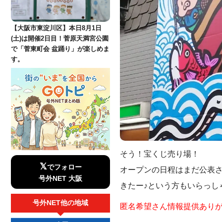
【大阪市東淀川区】本日8月1日
(土)は開催2日目！菅原天満宮公園
で「菅東町会 盆踊り」が楽しめま
す。
そう！宝くじ売り場！
𝕏
でフォロー
オープンの日程はまだ公表さ
号外NET 大阪
きたー♪という方もいらっし
号外NET他の地域
匿名希望さん情報提供あり