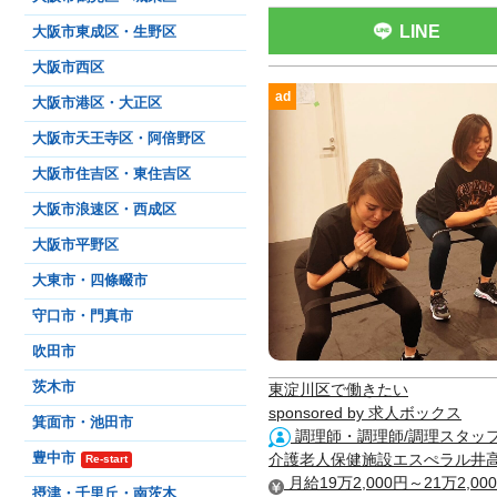
LINE
大阪市東成区・生野区
大阪市西区
ad
大阪市港区・大正区
大阪市天王寺区・阿倍野区
大阪市住吉区・東住吉区
大阪市浪速区・西成区
大阪市平野区
大東市・四條畷市
守口市・門真市
吹田市
茨木市
東淀川区で働きたい
sponsored by 求人ボックス
箕面市・池田市
調理師・調理師/調理スタッ
豊中市
介護老人保健施設エスぺラル井
Re-start
月給19万2,000円～21万2,00
摂津・千里丘・南茨木