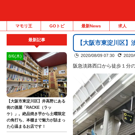
マモリ王
GOトピ
最新News
求人
最新記事
【大阪市東淀川区】
2020/08/09 07:30
2020/
8/6(木)
阪急淡路西口から徒歩１分
【大阪市東淀川区】井高野にある
街の酒屋「RACKE（ラッ
ケ）」。絶品焼き芋から土曜限定
の角打ち、本棚まで魅力が詰まっ
た心温まるお店です！