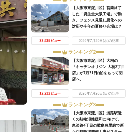
【大阪市東淀川区】営業終了
した「資生堂大阪工場」で動
き。フェンス見通し悪化への
対応や今年の夏祭り会場は？
33,535ビュー
2026年7月29日(水)の記事
ランキング2
【大阪市東淀川区】大桐の
「キッチンオリジン 大桐2丁目
店」が7月31日(金)をもって閉
店へ。
12,212ビュー
2026年7月26日(日)の記事
ランキング3
【大阪市東淀川区】淡路駅近
くの駐輪混雑緩和に向けて。
東淡路4丁目の歌島豊里線で新
たな駐輪場整備工事がスター