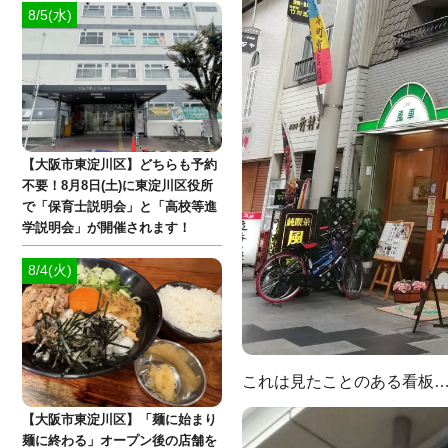
8/5(水)
【大阪市東淀川区】どちらも予約
不要！8月8日(土)に東淀川区役所
で「保育士説明会」と「高校等進
学説明会」が開催されます！
8/4(火)
これは見たことのある看板
【大阪市東淀川区】「麺に始まり
麺に終わる」オープン後の店舗を