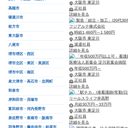
大阪市 東淀川
正社員
高槻市
詳細を見る
寝屋川市
製造「組立・加工」/20代3
フジアルテ株式会社
枚方市
時給1,460円～1,580円
東大阪市
大阪市 東淀川
派遣社員
八尾市
詳細を見る
堺市堺区・西区
「年収500万円以上可」看護
医療法人若葉会 淀川若葉会病院
堺市北区・東区・美原区
年収500万円～
堺市中区・南区
大阪市 東淀川
正社員
泉大津市・高石市・忠岡町
詳細を見る
和泉市
「駅チカ」/准看護師/常勤/
リールスライフ井高野
岸和田市・貝塚市
月給30万円～33万円
富田林市・河内長野市
大阪市 東淀川
正社員
泉佐野市・泉南市・阪南市
詳細を見る
羽曳野市・藤井寺市・柏原市