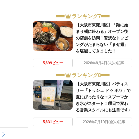
ランキング7
【大阪市東淀川区】「麺に始
まり麺に終わる」オープン後
の店舗を訪問！贅沢なトッピ
ングがたまらない「まぜ麺」
を堪能してきました！
5,699ビュー
2026年8月4日(火)の記事
ランキング8
【大阪市東淀川区】パティス
リー「トゥシェ ドゥ ボワ」で
夏にぴったりなエスプーマか
き氷がスタート！曜日で変わ
る営業スタイルにも注目です♪
5,631ビュー
2026年7月10日(金)の記事