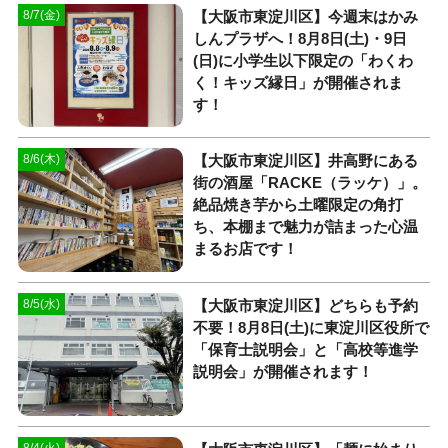
【大阪市東淀川区】今週末はかみ
8/7(金)
しんプラザへ！8月8日(土)・9日
(日)に小学生以下限定の「わくわ
く！キッズ縁日」が開催されま
す！
【大阪市東淀川区】井高野にある
8/6(木)
街の酒屋「RACKE（ラッケ）」。
絶品焼き芋から土曜限定の角打
ち、本棚まで魅力が詰まった心温
まるお店です！
【大阪市東淀川区】どちらも予約
8/5(水)
不要！8月8日(土)に東淀川区役所で
「保育士説明会」と「高校等進学
説明会」が開催されます！