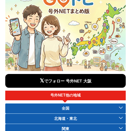
𝕏
でフォロー 号外NET 大阪
号外NET他の地域
全国
北海道・東北
関東