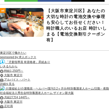
【大阪市東淀川区】あなたの
ad
大切な時計の電池交換や修理
も安心してお任せください！
時計職人のいるお店 時計いし
まる【電池交換割引クーポン
有】
東淀川区で働きたい
sponsored by 求人ボックス
「児童指導員 有資格者」昇給あり
いきるちから
時給1,250円～
大阪市 東淀川
アルバイト・パート
詳細を見る
介護福祉士/介護職員・ヘルパー/賞与3.2ヶ月分/特別養護老人ホーム/日勤・夜勤
社会福祉法人秀生会特別養護老人ホーム ザイオン新大阪
月給27万4,144円～
大阪市 東淀川
正社員