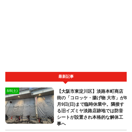
最新記事
【大阪市東淀川区】淡路本町商店
8/8(土)
街の「コロッケ・揚げ物 大市」が8
月9日(日)まで臨時休業中。隣接す
る旧イズミヤ淡路店跡地では防音
シートが設置され本格的な解体工
事へ