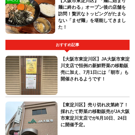
【大阪市東淀川区】「麺に始まり
8/4(火)
麺に終わる」オープン後の店舗を
訪問！贅沢なトッピングがたまら
ない「まぜ麺」を堪能してきまし
た！
おすすめ記事
【大阪市東淀川区】JA大阪市東淀
川支店で恒例の新鮮野菜の移動販
売に加え、7月1日には「朝市」も
開催されるようです！
【東淀川区】売り切れ次第終了！
採れたて野菜の移動販売がJA大阪
市東淀川支店でが6月10日、24日
に開催予定。