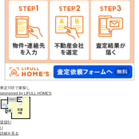
東淀川区で家探し
sponsored by LIFULL HOME'S
賃貸
[
]
/
/
/
詳細を見る