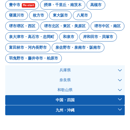
豊中市
摂津・千里丘・南茨木
高槻市
Re-start
寝屋川市
枚方市
東大阪市
八尾市
堺市堺区・西区
堺市北区・東区・美原区
堺市中区・南区
泉大津市・高石市・忠岡町
和泉市
岸和田市・貝塚市
富田林市・河内長野市
泉佐野市・泉南市・阪南市
羽曳野市・藤井寺市・柏原市
兵庫県
奈良県
和歌山県
中国・四国
九州・沖縄