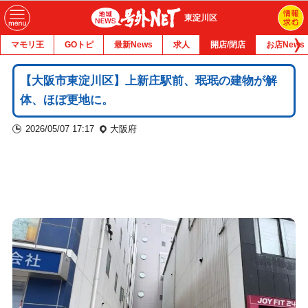
東淀川区
マモリ王
GOトピ
最新News
求人
開店/閉店
お店News
【大阪市東淀川区】上新庄駅前、珉珉の建物が解
体、ほぼ更地に。
2026/05/07 17:17
大阪府