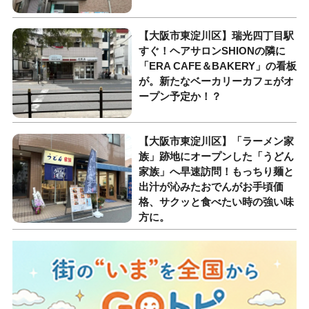
【大阪市東淀川区】瑞光四丁目駅
すぐ！ヘアサロンSHIONの隣に
「ERA CAFE＆BAKERY」の看板
が。新たなベーカリーカフェがオ
ープン予定か！？
【大阪市東淀川区】「ラーメン家
族」跡地にオープンした「うどん
家族」へ早速訪問！もっちり麺と
出汁が沁みたおでんがお手頃価
格、サクッと食べたい時の強い味
方に。