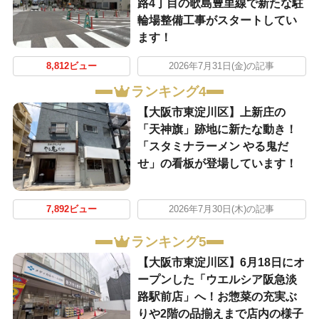
路4丁目の歌島豊里線で新たな駐
輪場整備工事がスタートしてい
ます！
8,812ビュー
2026年7月31日(金)の記事
ランキング4
【大阪市東淀川区】上新庄の
「天神旗」跡地に新たな動き！
「スタミナラーメン やる鬼だ
せ」の看板が登場しています！
7,892ビュー
2026年7月30日(木)の記事
ランキング5
【大阪市東淀川区】6月18日にオ
ープンした「ウエルシア阪急淡
路駅前店」へ！お惣菜の充実ぶ
りや2階の品揃えまで店内の様子