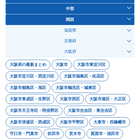
中部
関西
滋賀県
京都府
大阪府
大阪府の最新まとめ
大阪市
大阪市東淀川区
大阪市淀川区・西淀川区
大阪市福島区・此花区
大阪市都島区・旭区
大阪市鶴見区・城東区
大阪市東成区・生野区
大阪市西区
大阪市港区・大正区
大阪市天王寺区・阿倍野区
大阪市住吉区・東住吉区
大阪市浪速区・西成区
大阪市平野区
大東市・四條畷市
守口市・門真市
吹田市
茨木市
箕面市・池田市