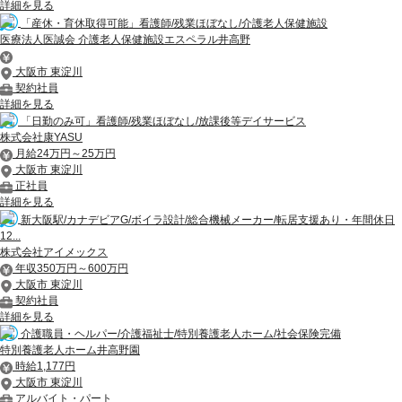
詳細を見る
「産休・育休取得可能」看護師/残業ほぼなし/介護老人保健施設
医療法人医誠会 介護老人保健施設エスペラル井高野
大阪市 東淀川
契約社員
詳細を見る
「日勤のみ可」看護師/残業ほぼなし/放課後等デイサービス
株式会社康YASU
月給24万円～25万円
大阪市 東淀川
正社員
詳細を見る
新大阪駅/カナデビアG/ボイラ設計/総合機械メーカー/転居支援あり・年間休日
12...
株式会社アイメックス
年収350万円～600万円
大阪市 東淀川
契約社員
詳細を見る
介護職員・ヘルパー/介護福祉士/特別養護老人ホーム/社会保険完備
特別養護老人ホーム井高野園
時給1,177円
大阪市 東淀川
アルバイト・パート