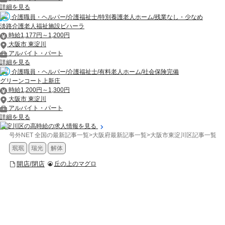
詳細を見る
介護職員・ヘルパー/介護福祉士/特別養護老人ホーム/残業なし・少なめ
淡路介護老人福祉施設ビハーラ
時給1,177円～1,200円
大阪市 東淀川
アルバイト・パート
詳細を見る
介護職員・ヘルパー/介護福祉士/有料老人ホーム/社会保険完備
グリーンコート上新庄
時給1,200円～1,300円
大阪市 東淀川
アルバイト・パート
詳細を見る
東淀川区の高時給の求人情報を見る
号外NET 全国の最新記事一覧
>
大阪府最新記事一覧
>
大阪市東淀川区記事一覧
>
珉珉
瑞光
解体
開店/閉店
丘の上のマグロ