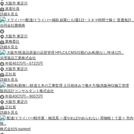
大阪市 東淀川
派遣社員
詳細を見る
ドライバー/配達/ドライバー補助 副業にも/週1日~ スキマ時間で稼ぐ 普通免許...
合同会社鹿鳴寿
大阪市 東淀川
業務委託
詳細を見る
大阪市/医薬品原薬の品質管理 HPLC/LCMS/日勤のみ/転勤なし/年休125...
浜理薬品工業株式会社
年収463万円～673万円
大阪市 東淀川
正社員
詳細を見る
梅田/転勤無し/鉄道土木の工事監理 土日祝休みで働き方/阪急阪神G/施工管理
阪急設計コンサルタント株式会社
年収400万円～900万円
大阪市 東淀川
正社員
詳細を見る
配達/ドライバー/軽作業・物流系 一度やればやめられない 荷物軽くて楽々 市内
限...
株式会社N-support