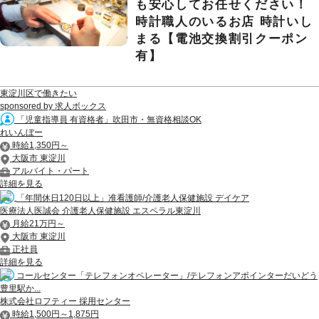
も安心してお任せください！
時計職人のいるお店 時計いし
まる【電池交換割引クーポン
有】
東淀川区で働きたい
sponsored by 求人ボックス
「児童指導員 有資格者」吹田市・無資格相談OK
れいんぼー
時給1,350円～
大阪市 東淀川
アルバイト・パート
詳細を見る
「年間休日120日以上」准看護師/介護老人保健施設 デイケア
医療法人医誠会 介護老人保健施設 エスペラル東淀川
月給21万円～
大阪市 東淀川
正社員
詳細を見る
コールセンター「テレフォンオペレーター」/テレフォンアポインターだいどう
豊里駅か...
株式会社ロフティー 採用センター
時給1,500円～1,875円