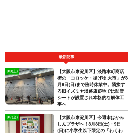
最新記事
【大阪市東淀川区】淡路本町商店
8/8(土)
街の「コロッケ・揚げ物 大市」が8
月9日(日)まで臨時休業中。隣接す
る旧イズミヤ淡路店跡地では防音
シートが設置され本格的な解体工
事へ
【大阪市東淀川区】今週末はかみ
8/7(金)
しんプラザへ！8月8日(土)・9日
(日)に小学生以下限定の「わくわ