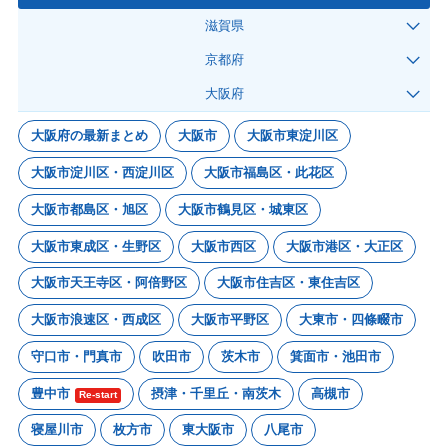
滋賀県
京都府
大阪府
大阪府の最新まとめ
大阪市
大阪市東淀川区
大阪市淀川区・西淀川区
大阪市福島区・此花区
大阪市都島区・旭区
大阪市鶴見区・城東区
大阪市東成区・生野区
大阪市西区
大阪市港区・大正区
大阪市天王寺区・阿倍野区
大阪市住吉区・東住吉区
大阪市浪速区・西成区
大阪市平野区
大東市・四條畷市
守口市・門真市
吹田市
茨木市
箕面市・池田市
豊中市
摂津・千里丘・南茨木
高槻市
Re-start
寝屋川市
枚方市
東大阪市
八尾市