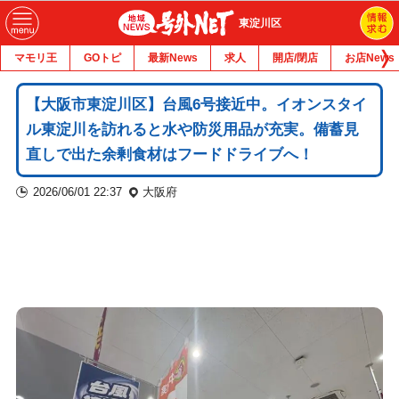
東淀川区
マモリ王
GOトピ
最新News
求人
開店/閉店
お店News
【大阪市東淀川区】台風6号接近中。イオンスタイ
ル東淀川を訪れると水や防災用品が充実。備蓄見
直しで出た余剰食材はフードドライブへ！
2026/06/01 22:37
大阪府