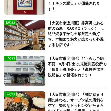
く！キッズ縁日」が開催されま
す！
【大阪市東淀川区】井高野にある
8/6(木)
街の酒屋「RACKE（ラッケ）」。
絶品焼き芋から土曜限定の角打
ち、本棚まで魅力が詰まった心温
まるお店です！
【大阪市東淀川区】どちらも予約
8/5(水)
不要！8月8日(土)に東淀川区役所で
「保育士説明会」と「高校等進学
説明会」が開催されます！
【大阪市東淀川区】「麺に始まり
8/4(火)
麺に終わる」オープン後の店舗を
訪問！贅沢なトッピングがたまら
ない「まぜ麺」を堪能してきまし