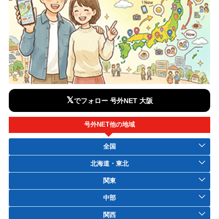
𝕏
でフォロー 号外NET 大阪
号外NET他の地域
全国
北海道・東北
関東
中部
関西