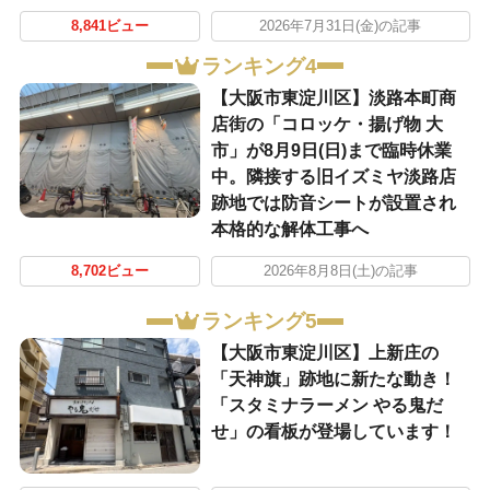
8,841ビュー
2026年7月31日(金)の記事
ランキング4
【大阪市東淀川区】淡路本町商
店街の「コロッケ・揚げ物 大
市」が8月9日(日)まで臨時休業
中。隣接する旧イズミヤ淡路店
跡地では防音シートが設置され
本格的な解体工事へ
8,702ビュー
2026年8月8日(土)の記事
ランキング5
【大阪市東淀川区】上新庄の
「天神旗」跡地に新たな動き！
「スタミナラーメン やる鬼だ
せ」の看板が登場しています！