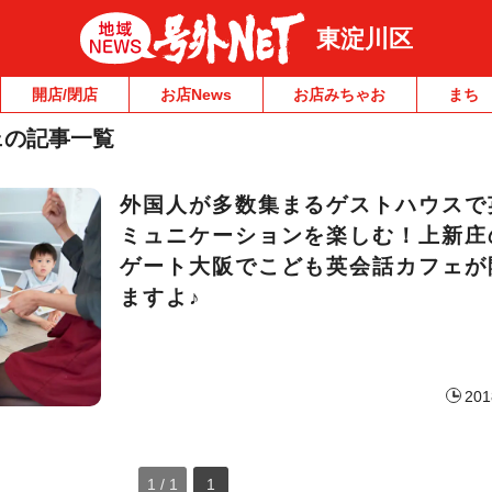
東淀川区
開店/閉店
お店News
お店みちゃお
まち
ェの記事一覧
外国人が多数集まるゲストハウスで
ミュニケーションを楽しむ！上新庄
ゲート大阪でこども英会話カフェが
ますよ♪
201
1 / 1
1