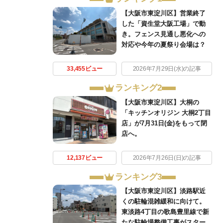
【大阪市東淀川区】営業終了
した「資生堂大阪工場」で動
き。フェンス見通し悪化への
対応や今年の夏祭り会場は？
33,455ビュー
2026年7月29日(水)の記事
ランキング2
【大阪市東淀川区】大桐の
「キッチンオリジン 大桐2丁目
店」が7月31日(金)をもって閉
店へ。
12,137ビュー
2026年7月26日(日)の記事
ランキング3
【大阪市東淀川区】淡路駅近
くの駐輪混雑緩和に向けて。
東淡路4丁目の歌島豊里線で新
たな駐輪場整備工事がスター