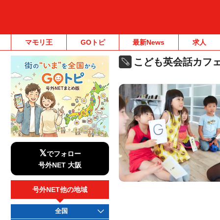
マモリ王
GOトピ
最新News
求人
こども英会話カフ
𝕏
でフォロー
号外NET 大阪
号外NET他の地域
全国