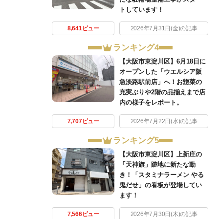
トしています！
8,641ビュー
2026年7月31日(金)の記事
ランキング4
【大阪市東淀川区】6月18日に
オープンした「ウエルシア阪
急淡路駅前店」へ！お惣菜の
充実ぶりや2階の品揃えまで店
内の様子をレポート。
7,707ビュー
2026年7月22日(水)の記事
ランキング5
【大阪市東淀川区】上新庄の
「天神旗」跡地に新たな動
き！「スタミナラーメン やる
鬼だせ」の看板が登場してい
ます！
7,566ビュー
2026年7月30日(木)の記事