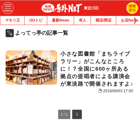
東淀川区
マモリ王
GOトピ
最新News
求人
開店/閉店
お店News
よってっ亭の記事一覧
小さな図書館「まちライブ
ラリー」がこんなところ
に！？全国に600ヶ所ある
拠点の提唱者による講演会
が東淡路で開催されますよ♪
2018/06/03 17:00
1 / 1
1