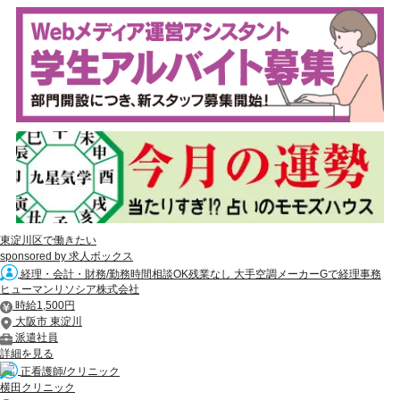
東淀川区で働きたい
sponsored by 求人ボックス
経理・会計・財務/勤務時間相談OK残業なし 大手空調メーカーGで経理事務
ヒューマンリソシア株式会社
時給1,500円
大阪市 東淀川
派遣社員
詳細を見る
正看護師/クリニック
横田クリニック