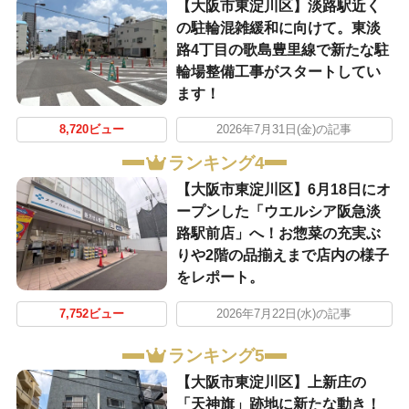
【大阪市東淀川区】淡路駅近く
の駐輪混雑緩和に向けて。東淡
路4丁目の歌島豊里線で新たな駐
輪場整備工事がスタートしてい
ます！
8,720ビュー
2026年7月31日(金)の記事
ランキング4
【大阪市東淀川区】6月18日にオ
ープンした「ウエルシア阪急淡
路駅前店」へ！お惣菜の充実ぶ
りや2階の品揃えまで店内の様子
をレポート。
7,752ビュー
2026年7月22日(水)の記事
ランキング5
【大阪市東淀川区】上新庄の
「天神旗」跡地に新たな動き！