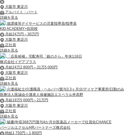
大阪市 東淀川
アルバイト・パート
詳細を見る
放課後等デイサービスの児童指導員/指導員
KID ACADEMY+吹田校
月給24万円～30万円
大阪市 東淀川
正社員
詳細を見る
「店長候補」宅配寿司「銀のさら」年休116日
株式会社イデアプラス
月給24万2,800円～31万5,000円
大阪市 東淀川
正社員
詳細を見る
介護福祉士/介護職員・ヘルパー/賞与3.3ヶ月分/デイケア事業所/日勤のみ
医療法人医誠会介護老人保健施設エスペラル井高野
月給19万5,000円～21万円
大阪市 東淀川
正社員
詳細を見る
秘書/年収368万円賞与4か月分医薬品メーカーで社員化CHANCE
パーソルエクセルHRパートナーズ株式会社
時給1,750円～1,800円