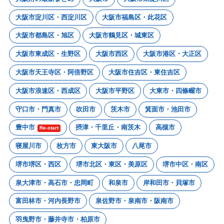
大阪市淀川区・西淀川区
大阪市福島区・此花区
大阪市都島区・旭区
大阪市鶴見区・城東区
大阪市東成区・生野区
大阪市西区
大阪市港区・大正区
大阪市天王寺区・阿倍野区
大阪市住吉区・東住吉区
大阪市浪速区・西成区
大阪市平野区
大東市・四條畷市
守口市・門真市
吹田市
茨木市
箕面市・池田市
豊中市
摂津・千里丘・南茨木
高槻市
Re-start
寝屋川市
枚方市
東大阪市
八尾市
堺市堺区・西区
堺市北区・東区・美原区
堺市中区・南区
泉大津市・高石市・忠岡町
和泉市
岸和田市・貝塚市
富田林市・河内長野市
泉佐野市・泉南市・阪南市
羽曳野市・藤井寺市・柏原市