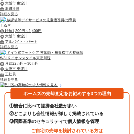
大阪市 東淀川
派遣社員
詳細を見る
放課後等デイサービスの児童指導員/指導員
くぬぎ
時給1,200円～1,400円
大阪市 東淀川
アルバイト・パート
詳細を見る
ドイツ式フットケア 整体師・無資格可の整体師
WALK イオンスタイル東淀川院
月給22万円～30万円
大阪市 東淀川
正社員
詳細を見る
東淀川区の高時給の求人情報を見る
ホームズの売却査定をお勧めする3つの理由
①
競合に比べて提携会社数が多い
②
どこよりも会社情報が詳しく掲載されている
③
国際基準のセキュリティで個人情報を管理
ご自宅の売却を検討されている方は