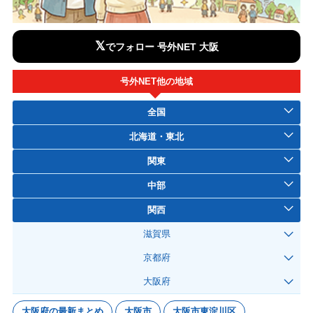
𝕏
でフォロー 号外NET 大阪
号外NET他の地域
全国
北海道・東北
関東
中部
関西
滋賀県
京都府
大阪府
大阪府の最新まとめ
大阪市
大阪市東淀川区