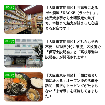
【大阪市東淀川区】井高野にある
8/6(木)
街の酒屋「RACKE（ラッケ）」。
絶品焼き芋から土曜限定の角打
ち、本棚まで魅力が詰まった心温
まるお店です！
【大阪市東淀川区】どちらも予約
8/5(水)
不要！8月8日(土)に東淀川区役所で
「保育士説明会」と「高校等進学
説明会」が開催されます！
【大阪市東淀川区】「麺に始まり
8/4(火)
麺に終わる」オープン後の店舗を
訪問！贅沢なトッピングがたまら
ない「まぜ麺」を堪能してきまし
た！