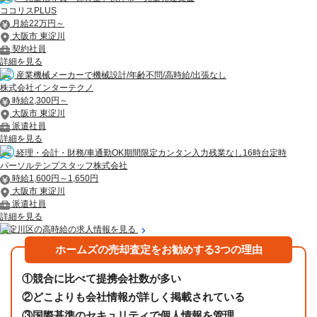
ココリスPLUS
月給22万円～
大阪市 東淀川
契約社員
詳細を見る
産業機械メーカーで機械設計/年齢不問/高時給/出張なし
株式会社インターテクノ
時給2,300円～
大阪市 東淀川
派遣社員
詳細を見る
経理・会計・財務/車通勤OK期間限定カンタン入力残業なし16時台定時
パーソルテンプスタッフ株式会社
時給1,600円～1,650円
大阪市 東淀川
派遣社員
詳細を見る
東淀川区の高時給の求人情報を見る
ホームズの売却査定をお勧めする3つの理由
①
競合に比べて提携会社数が多い
②
どこよりも会社情報が詳しく掲載されている
③
国際基準のセキュリティで個人情報を管理