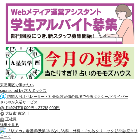
東淀川区で働きたい
sponsored by 求人ボックス
訪問入浴オペレーター・社会保険完備の職場で介護タクシー/ドライバー
さわやか入浴サービス
月給24万8,000円～27万8,000円
大阪市 東淀川
正社員
詳細を見る
「駅チカ」看護師/残業ほぼなし/内科・外科・その他クリニック 訪問診療クリ
ニック