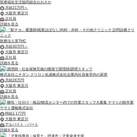
医療福祉生活協同組合おおさか
月給21万円～
大阪市 東淀川
正社員
詳細を見る
「駅チカ」看護師/残業ほぼなし/内科・外科・その他クリニック 訪問診療クリ
ニック
医療法人実TMC
月給30万円～
大阪市 東淀川
正社員
詳細を見る
調理師・社会保険完備の職場で調理師/調理スタッフ
株式会社ニチダン クリロン化成株式会社企業内社員食堂内の厨房
月給26万円
大阪市 東淀川
正社員
詳細を見る
梱包・仕分け・検品/物流センター内での作業スタッフ大募集 ヤマトの軽作業
ヤマト運輸株式会社
時給1,177円
大阪市 東淀川
アルバイト・パート
詳細を見る
「児童指導員・保育士」摂津市・児童発達支援