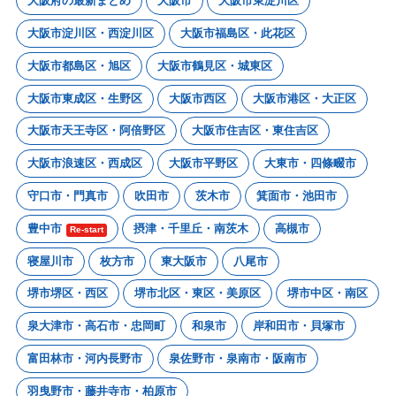
大阪府の最新まとめ
大阪市
大阪市東淀川区
大阪市淀川区・西淀川区
大阪市福島区・此花区
大阪市都島区・旭区
大阪市鶴見区・城東区
大阪市東成区・生野区
大阪市西区
大阪市港区・大正区
大阪市天王寺区・阿倍野区
大阪市住吉区・東住吉区
大阪市浪速区・西成区
大阪市平野区
大東市・四條畷市
守口市・門真市
吹田市
茨木市
箕面市・池田市
豊中市
摂津・千里丘・南茨木
高槻市
Re-start
寝屋川市
枚方市
東大阪市
八尾市
堺市堺区・西区
堺市北区・東区・美原区
堺市中区・南区
泉大津市・高石市・忠岡町
和泉市
岸和田市・貝塚市
富田林市・河内長野市
泉佐野市・泉南市・阪南市
羽曳野市・藤井寺市・柏原市