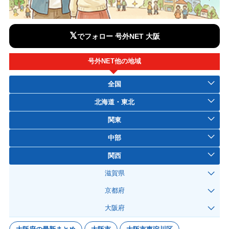
𝕏
でフォロー 号外NET 大阪
号外NET他の地域
全国
北海道・東北
関東
中部
関西
滋賀県
京都府
大阪府