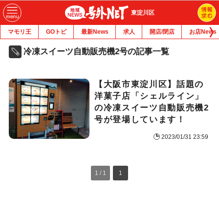
東淀川区
マモリ王
GOトピ
最新News
求人
開店/閉店
お店News
冷凍スイーツ自動販売機2号の記事一覧
【大阪市東淀川区】話題の
洋菓子店「シェルライン」
の冷凍スイーツ自動販売機2
号が登場しています！
2023/01/31 23:59
1 / 1
1