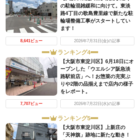
の駐輪混雑緩和に向けて。東淡
路4丁目の歌島豊里線で新たな駐
輪場整備工事がスタートしてい
ます！
8,641ビュー
2026年7月31日(金)の記事
ランキング4
【大阪市東淀川区】6月18日にオ
ープンした「ウエルシア阪急淡
路駅前店」へ！お惣菜の充実ぶ
りや2階の品揃えまで店内の様子
をレポート。
7,707ビュー
2026年7月22日(水)の記事
ランキング5
【大阪市東淀川区】上新庄の
「天神旗」跡地に新たな動き！