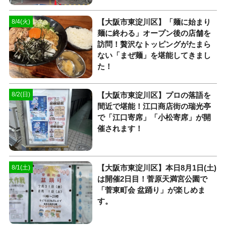
【大阪市東淀川区】「麺に始まり
8/4(火)
麺に終わる」オープン後の店舗を
訪問！贅沢なトッピングがたまら
ない「まぜ麺」を堪能してきまし
た！
【大阪市東淀川区】プロの落語を
8/2(日)
間近で堪能！江口商店街の瑞光亭
で「江口寄席」「小松寄席」が開
催されます！
【大阪市東淀川区】本日8月1日(土)
8/1(土)
は開催2日目！菅原天満宮公園で
「菅東町会 盆踊り」が楽しめま
す。