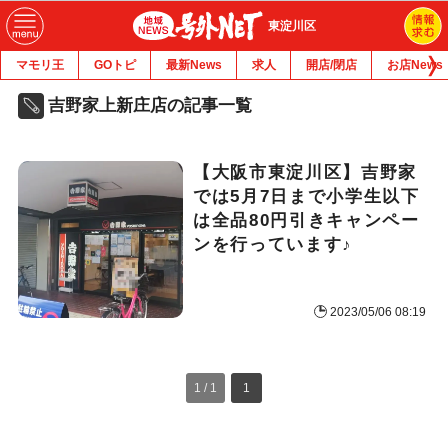
東淀川区
マモリ王
GOトピ
最新News
求人
開店/閉店
お店News
吉野家上新庄店の記事一覧
【大阪市東淀川区】吉野家
では5月7日まで小学生以下
は全品80円引きキャンペー
ンを行っています♪
2023/05/06 08:19
1 / 1
1