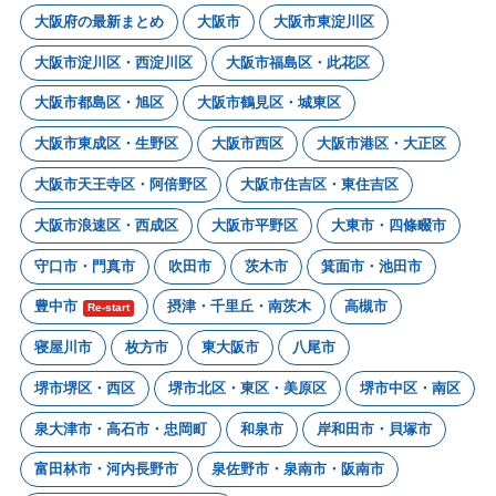
大阪府の最新まとめ
大阪市
大阪市東淀川区
大阪市淀川区・西淀川区
大阪市福島区・此花区
大阪市都島区・旭区
大阪市鶴見区・城東区
大阪市東成区・生野区
大阪市西区
大阪市港区・大正区
大阪市天王寺区・阿倍野区
大阪市住吉区・東住吉区
大阪市浪速区・西成区
大阪市平野区
大東市・四條畷市
守口市・門真市
吹田市
茨木市
箕面市・池田市
豊中市
摂津・千里丘・南茨木
高槻市
Re-start
寝屋川市
枚方市
東大阪市
八尾市
堺市堺区・西区
堺市北区・東区・美原区
堺市中区・南区
泉大津市・高石市・忠岡町
和泉市
岸和田市・貝塚市
富田林市・河内長野市
泉佐野市・泉南市・阪南市