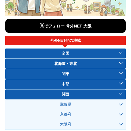
𝕏
でフォロー 号外NET 大阪
号外NET他の地域
全国
北海道・東北
関東
中部
関西
滋賀県
京都府
大阪府