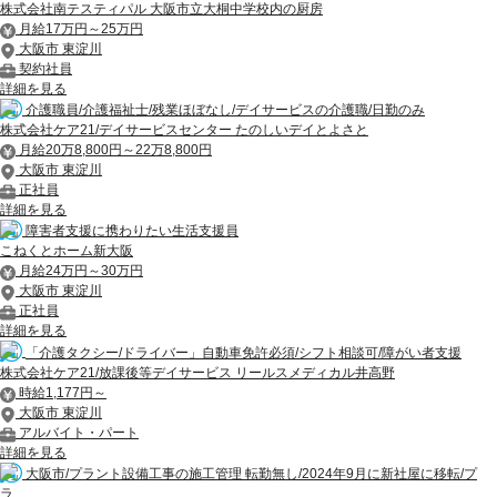
株式会社南テスティパル 大阪市立大桐中学校内の厨房
月給17万円～25万円
大阪市 東淀川
契約社員
詳細を見る
介護職員/介護福祉士/残業ほぼなし/デイサービスの介護職/日勤のみ
株式会社ケア21/デイサービスセンター たのしいデイとよさと
月給20万8,800円～22万8,800円
大阪市 東淀川
正社員
詳細を見る
障害者支援に携わりたい生活支援員
こねくとホーム新大阪
月給24万円～30万円
大阪市 東淀川
正社員
詳細を見る
「介護タクシー/ドライバー」自動車免許必須/シフト相談可/障がい者支援
株式会社ケア21/放課後等デイサービス リールスメディカル井高野
時給1,177円～
大阪市 東淀川
アルバイト・パート
詳細を見る
大阪市/プラント設備工事の施工管理 転勤無し/2024年9月に新社屋に移転/プ
ラ...