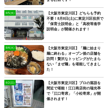
【大阪市東淀川区】どちらも予約
8/5(水)
不要！8月8日(土)に東淀川区役所で
「保育士説明会」と「高校等進学
説明会」が開催されます！
【大阪市東淀川区】「麺に始まり
8/4(火)
麺に終わる」オープン後の店舗を
訪問！贅沢なトッピングがたまら
ない「まぜ麺」を堪能してきまし
た！
【大阪市東淀川区】プロの落語を
8/2(日)
間近で堪能！江口商店街の瑞光亭
で「江口寄席」「小松寄席」が開
催されます！