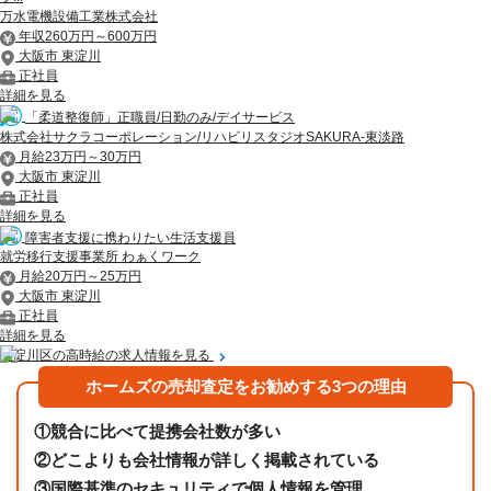
万水電機設備工業株式会社
年収260万円～600万円
大阪市 東淀川
正社員
詳細を見る
「柔道整復師」正職員/日勤のみ/デイサービス
株式会社サクラコーポレーション/リハビリスタジオSAKURA-東淡路
月給23万円～30万円
大阪市 東淀川
正社員
詳細を見る
障害者支援に携わりたい生活支援員
就労移行支援事業所 わぁくワーク
月給20万円～25万円
大阪市 東淀川
正社員
詳細を見る
東淀川区の高時給の求人情報を見る
ホームズの売却査定をお勧めする3つの理由
①
競合に比べて提携会社数が多い
②
どこよりも会社情報が詳しく掲載されている
③
国際基準のセキュリティで個人情報を管理