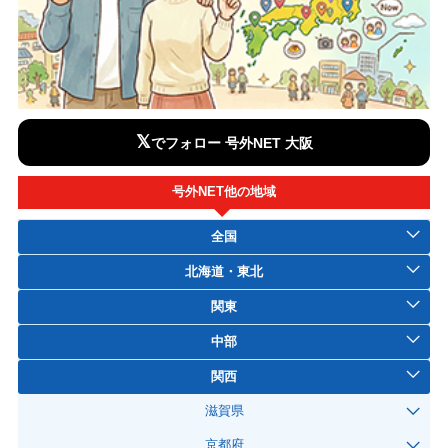
𝕏
でフォロー 号外NET 大阪
号外NET他の地域
全国
北海道・東北
関東
中部
関西
滋賀県
京都府