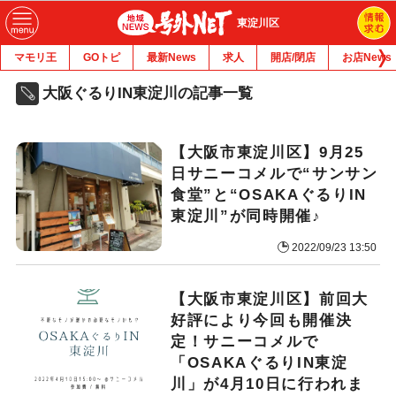
東淀川区
マモリ王
GOトピ
最新News
求人
開店/閉店
お店News
大阪ぐるりIN東淀川の記事一覧
【大阪市東淀川区】9月25
日サニーコメルで“サンサン
食堂”と“OSAKAぐるりIN
東淀川”が同時開催♪
2022/09/23 13:50
【大阪市東淀川区】前回大
好評により今回も開催決
定！サニーコメルで
「OSAKAぐるりIN東淀
川」が4月10日に行われま