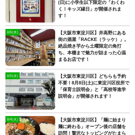
(日)に小学生以下限定の「わくわ
く！キッズ縁日」が開催されま
す！
【大阪市東淀川区】井高野にある
8/6(木)
街の酒屋「RACKE（ラッケ）」。
絶品焼き芋から土曜限定の角打
ち、本棚まで魅力が詰まった心温
まるお店です！
【大阪市東淀川区】どちらも予約
8/5(水)
不要！8月8日(土)に東淀川区役所で
「保育士説明会」と「高校等進学
説明会」が開催されます！
【大阪市東淀川区】「麺に始まり
8/4(火)
麺に終わる」オープン後の店舗を
訪問！贅沢なトッピングがたまら