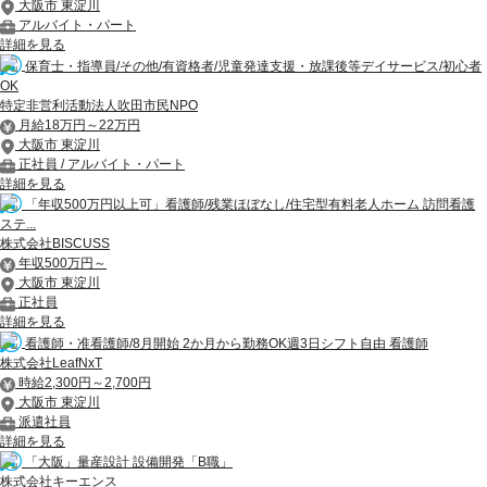
大阪市 東淀川
アルバイト・パート
詳細を見る
保育士・指導員/その他/有資格者/児童発達支援・放課後等デイサービス/初心者
OK
特定非営利活動法人吹田市民NPO
月給18万円～22万円
大阪市 東淀川
正社員 / アルバイト・パート
詳細を見る
「年収500万円以上可」看護師/残業ほぼなし/住宅型有料老人ホーム 訪問看護
ステ...
株式会社BISCUSS
年収500万円～
大阪市 東淀川
正社員
詳細を見る
看護師・准看護師/8月開始 2か月から勤務OK週3日シフト自由 看護師
株式会社LeafNxT
時給2,300円～2,700円
大阪市 東淀川
派遣社員
詳細を見る
「大阪」量産設計 設備開発「B職」
株式会社キーエンス