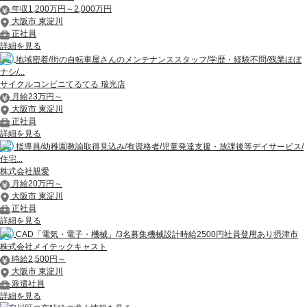
年収1,200万円～2,000万円
大阪市 東淀川
正社員
詳細を見る
地域密着/街の自転車屋さんのメンテナンススタッフ/学歴・経験不問/残業ほぼ
ナシ/...
サイクルコンビニてるてる 瑞光店
月給23万円～
大阪市 東淀川
正社員
詳細を見る
指導員/幼稚園教諭取得見込み/有資格者/児童発達支援・放課後等デイサービス/
住宅...
株式会社親愛
月給20万円～
大阪市 東淀川
正社員
詳細を見る
CAD「電気・電子・機械」/3名募集機械設計時給2500円社員登用あり摂津市
株式会社メイテックキャスト
時給2,500円～
大阪市 東淀川
派遣社員
詳細を見る