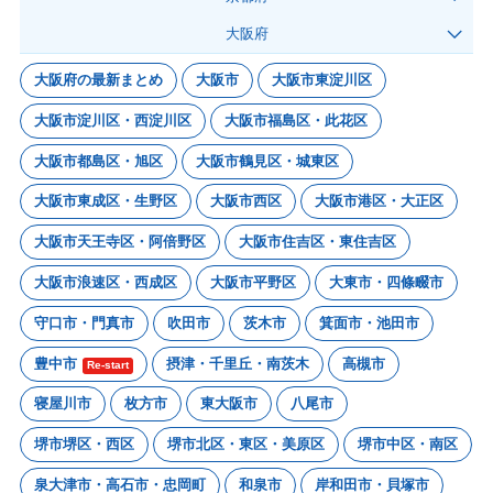
大阪府
大阪府の最新まとめ
大阪市
大阪市東淀川区
大阪市淀川区・西淀川区
大阪市福島区・此花区
大阪市都島区・旭区
大阪市鶴見区・城東区
大阪市東成区・生野区
大阪市西区
大阪市港区・大正区
大阪市天王寺区・阿倍野区
大阪市住吉区・東住吉区
大阪市浪速区・西成区
大阪市平野区
大東市・四條畷市
守口市・門真市
吹田市
茨木市
箕面市・池田市
豊中市
摂津・千里丘・南茨木
高槻市
Re-start
寝屋川市
枚方市
東大阪市
八尾市
堺市堺区・西区
堺市北区・東区・美原区
堺市中区・南区
泉大津市・高石市・忠岡町
和泉市
岸和田市・貝塚市