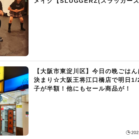
メイク【SLUGGERZ(スラッガーズ
【大阪市東淀川区】今日の晩ごはん
決まり☆大阪王将江口橋店で明日1/
子が半額！他にもセール商品が！
202