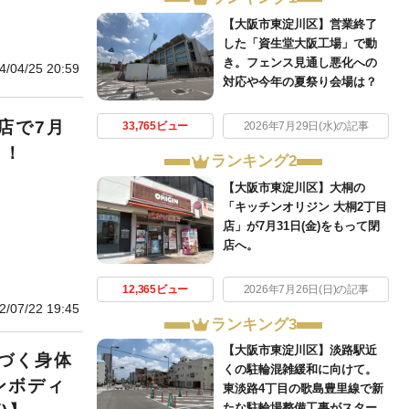
【大阪市東淀川区】営業終了
した「資生堂大阪工場」で動
き。フェンス見通し悪化への
4/04/25 20:59
対応や今年の夏祭り会場は？
店で7月
33,765ビュー
2026年7月29日(水)の記事
！！
ランキング2
【大阪市東淀川区】大桐の
「キッチンオリジン 大桐2丁目
店」が7月31日(金)をもって閉
店へ。
12,365ビュー
2026年7月26日(日)の記事
2/07/22 19:45
ランキング3
【大阪市東淀川区】淡路駅近
づく身体
くの駐輪混雑緩和に向けて。
ンボディ
東淡路4丁目の歌島豊里線で新
たな駐輪場整備工事がスター