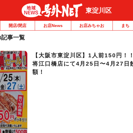
東淀川区
開店/閉店
お店News
お店みちゃお
まち
の記事一覧
【大阪市東淀川区】1人前150円！
将江口橋店にて4月25日〜4月27日
額！