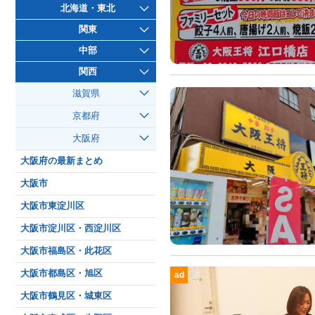
北海道・東北
関東
中部
関西
滋賀県
京都府
大阪府
大阪府の最新まとめ
大阪市
大阪市東淀川区
大阪市淀川区・西淀川区
大阪市福島区・此花区
大阪市都島区・旭区
ad
大阪市鶴見区・城東区