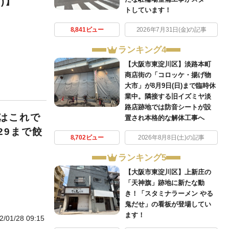
)】
トしています！
8,841ビュー
2026年7月31日(金)の記事
ランキング4
【大阪市東淀川区】淡路本町
商店街の「コロッケ・揚げ物
大市」が8月9日(日)まで臨時休
業中。隣接する旧イズミヤ淡
路店跡地では防音シートが設
はこれで
置され本格的な解体工事へ
29まで餃
8,702ビュー
2026年8月8日(土)の記事
ランキング5
【大阪市東淀川区】上新庄の
「天神旗」跡地に新たな動
き！「スタミナラーメン やる
鬼だせ」の看板が登場してい
ます！
2/01/28 09:15