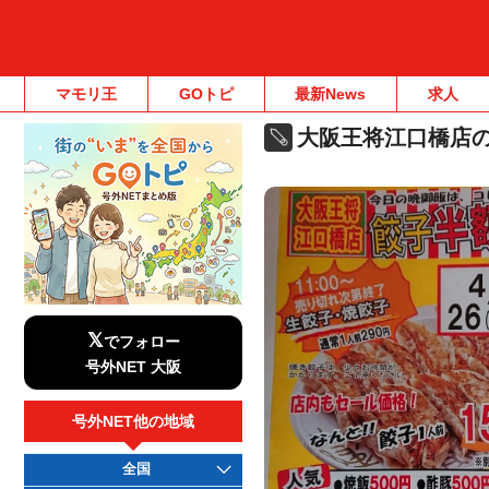
マモリ王
GOトピ
最新News
求人
大阪王将江口橋店
𝕏
でフォロー
号外NET 大阪
号外NET他の地域
全国