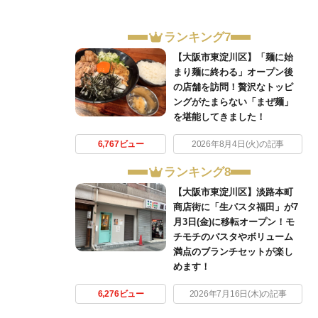
ランキング7
【大阪市東淀川区】「麺に始
まり麺に終わる」オープン後
の店舗を訪問！贅沢なトッピ
ングがたまらない「まぜ麺」
を堪能してきました！
6,767ビュー
2026年8月4日(火)の記事
ランキング8
【大阪市東淀川区】淡路本町
商店街に「生パスタ福田」が7
月3日(金)に移転オープン！モ
チモチのパスタやボリューム
満点のブランチセットが楽し
めます！
6,276ビュー
2026年7月16日(木)の記事