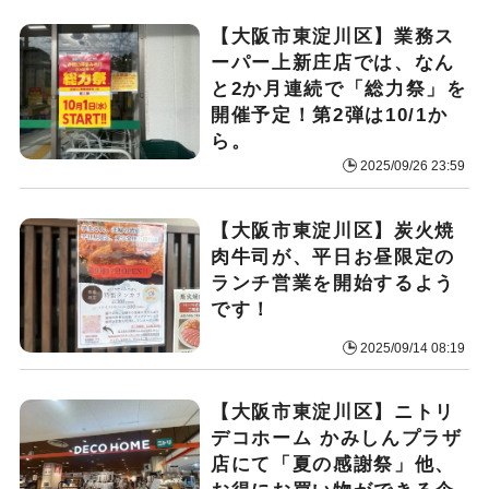
【大阪市東淀川区】業務ス
ーパー上新庄店では、なん
と2か月連続で「総力祭」を
開催予定！第2弾は10/1か
ら。
2025/09/26 23:59
【大阪市東淀川区】炭火焼
肉牛司が、平日お昼限定の
ランチ営業を開始するよう
です！
2025/09/14 08:19
【大阪市東淀川区】ニトリ
デコホーム かみしんプラザ
店にて「夏の感謝祭」他、