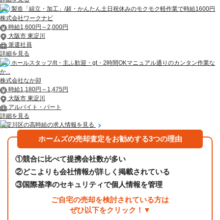
製造「組立・加工」/超・かんたん土日祝休みのモクモク軽作業で時給1600円
株式会社ワークナビ
時給1,600円～2,000円
大阪市 東淀川
派遣社員
詳細を見る
ホールスタッフ/lt・主ふ歓迎・gt・2時間OKマニュアル通りのカンタン作業な
か...
株式会社なか卯
時給1,180円～1,475円
大阪市 東淀川
アルバイト・パート
詳細を見る
東淀川区の高時給の求人情報を見る
ホームズの売却査定をお勧めする3つの理由
①
競合に比べて提携会社数が多い
②
どこよりも会社情報が詳しく掲載されている
③
国際基準のセキュリティで個人情報を管理
ご自宅の売却を検討されている方は
ぜひ以下をクリック！▼