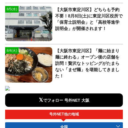
【大阪市東淀川区】どちらも予約
8/5(水)
不要！8月8日(土)に東淀川区役所で
「保育士説明会」と「高校等進学
説明会」が開催されます！
【大阪市東淀川区】「麺に始まり
8/4(火)
麺に終わる」オープン後の店舗を
訪問！贅沢なトッピングがたまら
ない「まぜ麺」を堪能してきまし
た！
𝕏
でフォロー 号外NET 大阪
号外NET他の地域
全国