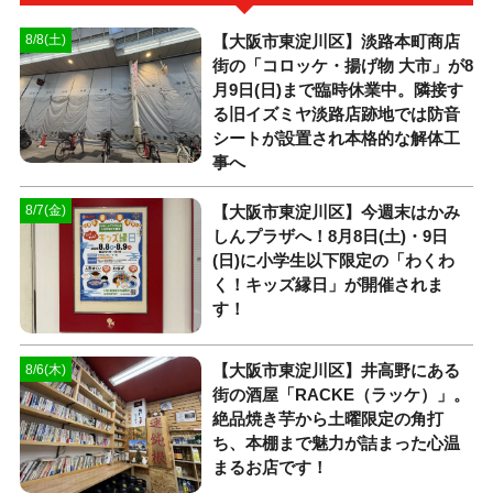
【大阪市東淀川区】淡路本町商店
8/8(土)
街の「コロッケ・揚げ物 大市」が8
月9日(日)まで臨時休業中。隣接す
る旧イズミヤ淡路店跡地では防音
シートが設置され本格的な解体工
事へ
【大阪市東淀川区】今週末はかみ
8/7(金)
しんプラザへ！8月8日(土)・9日
(日)に小学生以下限定の「わくわ
く！キッズ縁日」が開催されま
す！
【大阪市東淀川区】井高野にある
8/6(木)
街の酒屋「RACKE（ラッケ）」。
絶品焼き芋から土曜限定の角打
ち、本棚まで魅力が詰まった心温
まるお店です！