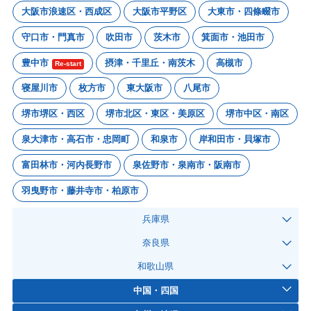
大阪市浪速区・西成区
大阪市平野区
大東市・四條畷市
守口市・門真市
吹田市
茨木市
箕面市・池田市
豊中市
摂津・千里丘・南茨木
高槻市
Re-start
寝屋川市
枚方市
東大阪市
八尾市
堺市堺区・西区
堺市北区・東区・美原区
堺市中区・南区
泉大津市・高石市・忠岡町
和泉市
岸和田市・貝塚市
富田林市・河内長野市
泉佐野市・泉南市・阪南市
羽曳野市・藤井寺市・柏原市
兵庫県
奈良県
和歌山県
中国・四国