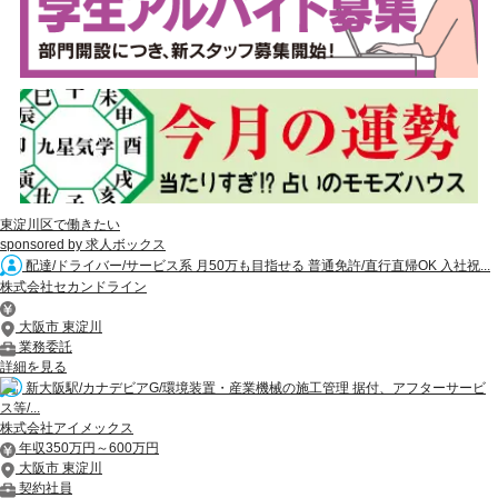
東淀川区で働きたい
sponsored by 求人ボックス
配達/ドライバー/サービス系 月50万も目指せる 普通免許/直行直帰OK 入社祝...
株式会社セカンドライン
大阪市 東淀川
業務委託
詳細を見る
新大阪駅/カナデビアG/環境装置・産業機械の施工管理 据付、アフターサービ
ス等/...
株式会社アイメックス
年収350万円～600万円
大阪市 東淀川
契約社員