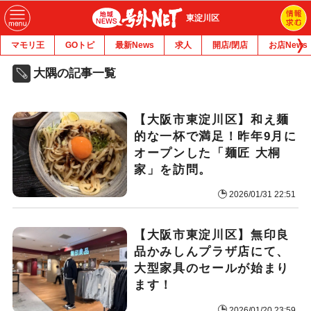
東淀川区
マモリ王
GOトピ
最新News
求人
開店/閉店
お店News
大隅の記事一覧
【大阪市東淀川区】和え麺
的な一杯で満足！昨年9月に
オープンした「麺匠 大桐
家」を訪問。
2026/01/31 22:51
【大阪市東淀川区】無印良
品かみしんプラザ店にて、
大型家具のセールが始まり
ます！
2026/01/20 23:59