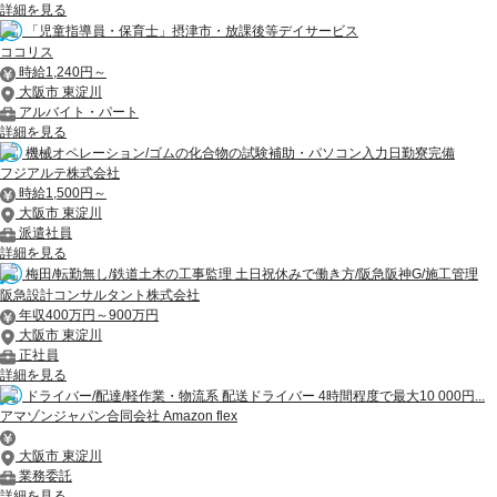
詳細を見る
「児童指導員・保育士」摂津市・放課後等デイサービス
ココリス
時給1,240円～
大阪市 東淀川
アルバイト・パート
詳細を見る
機械オペレーション/ゴムの化合物の試験補助・パソコン入力日勤寮完備
フジアルテ株式会社
時給1,500円～
大阪市 東淀川
派遣社員
詳細を見る
梅田/転勤無し/鉄道土木の工事監理 土日祝休みで働き方/阪急阪神G/施工管理
阪急設計コンサルタント株式会社
年収400万円～900万円
大阪市 東淀川
正社員
詳細を見る
ドライバー/配達/軽作業・物流系 配送ドライバー 4時間程度で最大10 000円...
アマゾンジャパン合同会社 Amazon flex
大阪市 東淀川
業務委託
詳細を見る