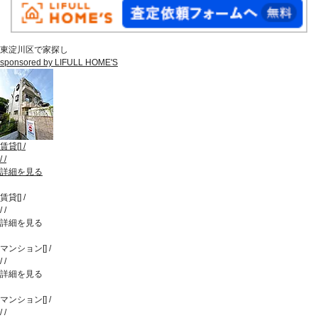
東淀川区で家探し
sponsored by LIFULL HOME'S
賃貸
[
]
/
/
/
詳細を見る
賃貸
[
]
/
/
/
詳細を見る
マンション
[
]
/
/
/
詳細を見る
マンション
[
]
/
/
/