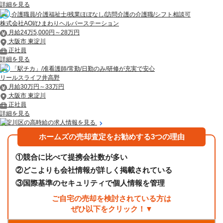
詳細を見る
介護職員/介護福祉士/残業ほぼなし/訪問介護の介護職/シフト相談可
株式会社AOI/ひまわりヘルパーステーション
月給24万5,000円～28万円
大阪市 東淀川
正社員
詳細を見る
「駅チカ」/准看護師/常勤/日勤のみ/研修が充実で安心
リールスライフ井高野
月給30万円～33万円
大阪市 東淀川
正社員
詳細を見る
東淀川区の高時給の求人情報を見る
ホームズの売却査定をお勧めする3つの理由
①
競合に比べて提携会社数が多い
②
どこよりも会社情報が詳しく掲載されている
③
国際基準のセキュリティで個人情報を管理
ご自宅の売却を検討されている方は
ぜひ以下をクリック！▼