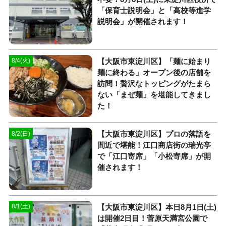
「保育士説明会」と「高校等進学
説明会」が開催されます！
【大阪市東淀川区】「麺に始まり
8/4(火)
麺に終わる」オープン後の店舗を
訪問！贅沢なトッピングがたまら
ない「まぜ麺」を堪能してきまし
た！
【大阪市東淀川区】プロの落語を
8/2(日)
間近で堪能！江口商店街の瑞光亭
で「江口寄席」「小松寄席」が開
催されます！
【大阪市東淀川区】本日8月1日(土)
8/1(土)
は開催2日目！菅原天満宮公園で