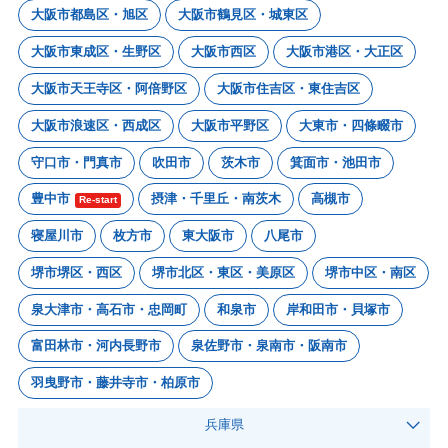
大阪市都島区・旭区
大阪市鶴見区・城東区
大阪市東成区・生野区
大阪市西区
大阪市港区・大正区
大阪市天王寺区・阿倍野区
大阪市住吉区・東住吉区
大阪市浪速区・西成区
大阪市平野区
大東市・四條畷市
守口市・門真市
吹田市
茨木市
箕面市・池田市
豊中市
摂津・千里丘・南茨木
高槻市
Re-start
寝屋川市
枚方市
東大阪市
八尾市
堺市堺区・西区
堺市北区・東区・美原区
堺市中区・南区
泉大津市・高石市・忠岡町
和泉市
岸和田市・貝塚市
富田林市・河内長野市
泉佐野市・泉南市・阪南市
羽曳野市・藤井寺市・柏原市
兵庫県