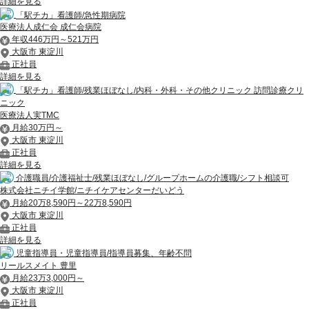
詳細を見る
「駅チカ」看護師/急性期病院
医療法人成仁会 成仁会病院
年収446万円～521万円
大阪市 東淀川
正社員
詳細を見る
「駅チカ」看護師/残業ほぼなし/内科・外科・その他クリニック 訪問診療クリ
ニック
医療法人実TMC
月給30万円～
大阪市 東淀川
正社員
詳細を見る
介護職員/介護福祉士/残業ほぼなし/グループホームの介護職/シフト相談可
株式会社ニチイ学館/ニチイケアセンターだいどう
月給20万8,590円～22万8,590円
大阪市 東淀川
正社員
詳細を見る
児童指導員・児童指導員/指導員募集、年齢不問
リールスメイト 豊里
月給23万3,000円～
大阪市 東淀川
正社員