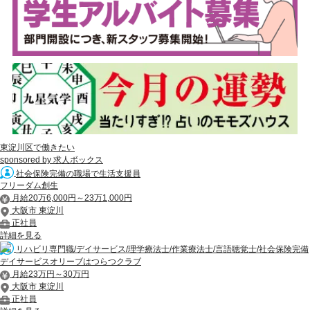
東淀川区で働きたい
sponsored by 求人ボックス
社会保険完備の職場で生活支援員
フリーダム創生
月給20万6,000円～23万1,000円
大阪市 東淀川
正社員
詳細を見る
リハビリ専門職/デイサービス/理学療法士/作業療法士/言語聴覚士/社会保険完備
デイサービスオリーブはつらつクラブ
月給23万円～30万円
大阪市 東淀川
正社員