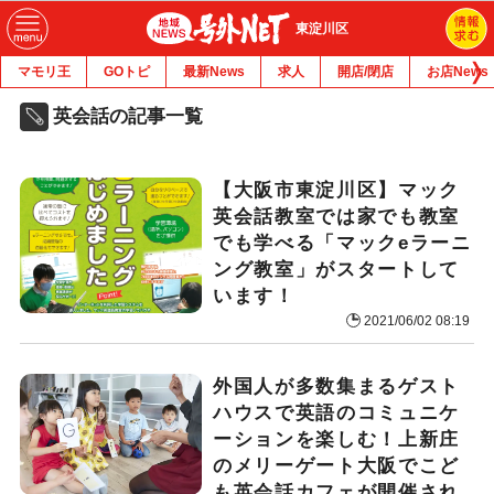
東淀川区
マモリ王
GOトピ
最新News
求人
開店/閉店
お店News
英会話の記事一覧
【大阪市東淀川区】マック
英会話教室では家でも教室
でも学べる「マックeラーニ
ング教室」がスタートして
います！
2021/06/02 08:19
外国人が多数集まるゲスト
ハウスで英語のコミュニケ
ーションを楽しむ！上新庄
のメリーゲート大阪でこど
も英会話カフェが開催され