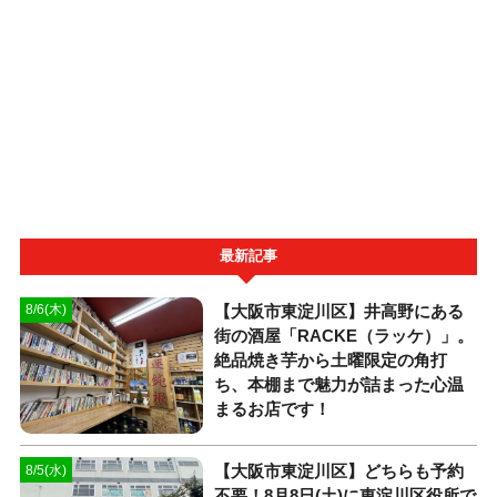
最新記事
【大阪市東淀川区】井高野にある
8/6(木)
街の酒屋「RACKE（ラッケ）」。
絶品焼き芋から土曜限定の角打
ち、本棚まで魅力が詰まった心温
まるお店です！
【大阪市東淀川区】どちらも予約
8/5(水)
不要！8月8日(土)に東淀川区役所で