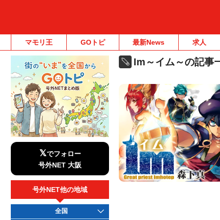
マモリ王
GOトピ
最新News
求人
Im～イム～の記事
𝕏
でフォロー
号外NET 大阪
号外NET他の地域
全国