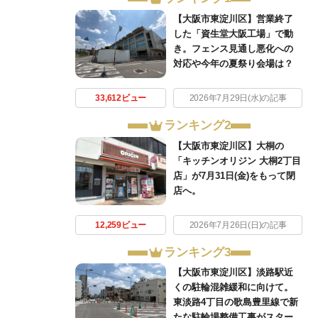
【大阪市東淀川区】営業終了
した「資生堂大阪工場」で動
き。フェンス見通し悪化への
対応や今年の夏祭り会場は？
33,612ビュー
2026年7月29日(水)の記事
ランキング2
【大阪市東淀川区】大桐の
「キッチンオリジン 大桐2丁目
店」が7月31日(金)をもって閉
店へ。
12,259ビュー
2026年7月26日(日)の記事
ランキング3
【大阪市東淀川区】淡路駅近
くの駐輪混雑緩和に向けて。
東淡路4丁目の歌島豊里線で新
たな駐輪場整備工事がスター