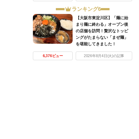
ランキング6
【大阪市東淀川区】「麺に始
まり麺に終わる」オープン後
の店舗を訪問！贅沢なトッピ
ングがたまらない「まぜ麺」
を堪能してきました！
6,376ビュー
2026年8月4日(火)の記事