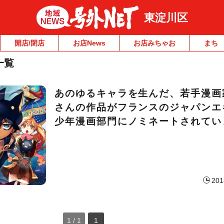
東淀川区
開店/閉店
お店News
お店みちゃお
まち
一覧
あのゆるキャラを生んだ、若手漫画
さんの作品がフランスのジャパンエ
少年漫画部門にノミネートされてい
201
1 / 1
1