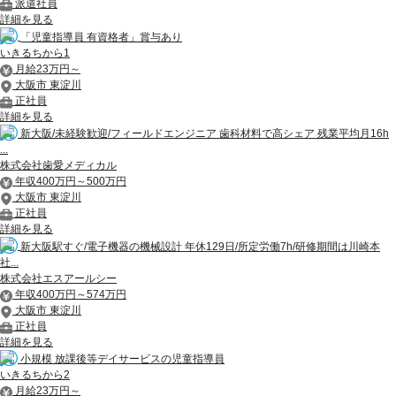
派遣社員
詳細を見る
「児童指導員 有資格者」賞与あり
いきるちから1
月給23万円～
大阪市 東淀川
正社員
詳細を見る
新大阪/未経験歓迎/フィールドエンジニア 歯科材料で高シェア 残業平均月16h
...
株式会社歯愛メディカル
年収400万円～500万円
大阪市 東淀川
正社員
詳細を見る
新大阪駅すぐ/電子機器の機械設計 年休129日/所定労働7h/研修期間は川崎本
社...
株式会社エスアールシー
年収400万円～574万円
大阪市 東淀川
正社員
詳細を見る
小規模 放課後等デイサービスの児童指導員
いきるちから2
月給23万円～