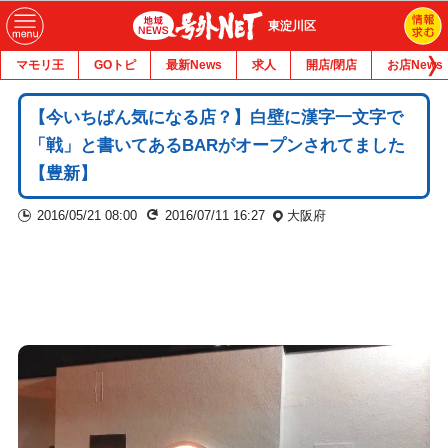
東淀川区
マモリ王
GOトピ
最新News
求人
開店/閉店
お店News
【今いちばん気になる店？】白壁に漢字一文字で
「戦」と書いてあるBARがオープンされてました
【豊新】
2016/05/21 08:00
2016/07/11 16:27
大阪府