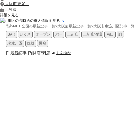
大阪市 東淀川
正社員
詳細を見る
東淀川区の高時給の求人情報を見る
号外NET 全国の最新記事一覧
>
大阪府最新記事一覧
>
大阪市東淀川区記事一覧
>
BAR
いくさ
オープン
バー
上新庄
上新庄酒場
南口
戦
東淀川区
豊新
開店
最新記事
開店/閉店
まあゆか