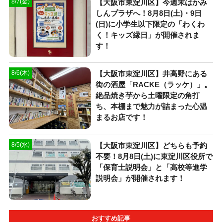
【大阪市東淀川区】今週末はかみ
8/7(金)
しんプラザへ！8月8日(土)・9日
(日)に小学生以下限定の「わくわ
く！キッズ縁日」が開催されま
す！
【大阪市東淀川区】井高野にある
8/6(木)
街の酒屋「RACKE（ラッケ）」。
絶品焼き芋から土曜限定の角打
ち、本棚まで魅力が詰まった心温
まるお店です！
【大阪市東淀川区】どちらも予約
8/5(水)
不要！8月8日(土)に東淀川区役所で
「保育士説明会」と「高校等進学
説明会」が開催されます！
おすすめ記事