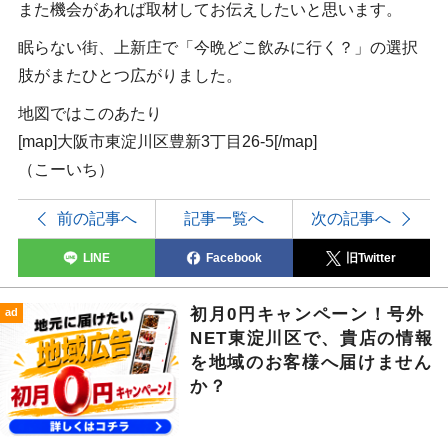
また機会があれば取材してお伝えしたいと思います。
眠らない街、上新庄で「今晩どこ飲みに行く？」の選択
肢がまたひとつ広がりました。
地図ではこのあたり
[map]大阪市東淀川区豊新3丁目26-5[/map]
（こーいち）
前の記事へ
記事一覧へ
次の記事へ
LINE
Facebook
旧Twitter
初月0円キャンペーン！号外
ad
NET東淀川区で、貴店の情報
を地域のお客様へ届けません
か？