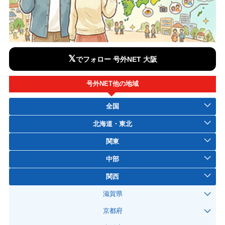
𝕏
でフォロー 号外NET 大阪
号外NET他の地域
全国
北海道・東北
関東
中部
関西
滋賀県
京都府