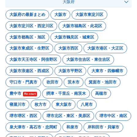
大阪府
大阪府の最新まとめ
大阪市
大阪市東淀川区
大阪市淀川区・西淀川区
大阪市福島区・此花区
大阪市都島区・旭区
大阪市鶴見区・城東区
大阪市東成区・生野区
大阪市西区
大阪市港区・大正区
大阪市天王寺区・阿倍野区
大阪市住吉区・東住吉区
大阪市浪速区・西成区
大阪市平野区
大東市・四條畷市
守口市・門真市
吹田市
茨木市
箕面市・池田市
豊中市
摂津・千里丘・南茨木
高槻市
Re-start
寝屋川市
枚方市
東大阪市
八尾市
堺市堺区・西区
堺市北区・東区・美原区
堺市中区・南区
泉大津市・高石市・忠岡町
和泉市
岸和田市・貝塚市