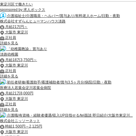
東淀川区で働きたい
sponsored by 求人ボックス
介護福祉士/介護職員・ヘルパー/賞与あり/有料老人ホーム/日勤・夜勤
株式会社すずらんヒューマンハウス淡路
月給21万円～
大阪市 東淀川
正社員
詳細を見る
「幼稚園教諭」賞与あり
淡路幼稚園
月給18万3,750円～
大阪市 東淀川
正社員
詳細を見る
初任者研修/看護助手/看護補助者/賞与3.5ヶ月分/病院/日勤・夜勤
医療法人若葉会淀川若葉会病院
月給21万8,000円
大阪市 東淀川
正社員
詳細を見る
介護職/有資格・経験者優遇/収入UP目指せる/tel面談 即日紹介/大阪市東淀川...
株式会社ニッソーネット
時給1,500円～2,125円
大阪市 東淀川