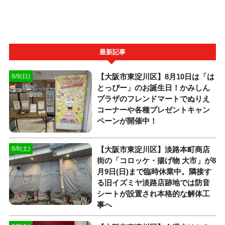
最新記事
【大阪市東淀川区】8月10日は「は
8/9(日)
とっぴー」のお誕生日！かみしん
プラザのフレンドマートでぬりえ
コーナーや各種プレゼントキャン
ペーンが開催中！
【大阪市東淀川区】淡路本町商店
8/8(土)
街の「コロッケ・揚げ物 大市」が8
月9日(日)まで臨時休業中。隣接す
る旧イズミヤ淡路店跡地では防音
シートが設置され本格的な解体工
事へ