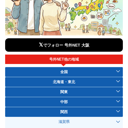
𝕏
でフォロー 号外NET 大阪
号外NET他の地域
全国
北海道・東北
関東
中部
関西
滋賀県