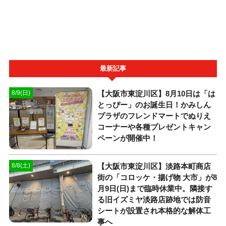
最新記事
【大阪市東淀川区】8月10日は「は
8/9(日)
とっぴー」のお誕生日！かみしん
プラザのフレンドマートでぬりえ
コーナーや各種プレゼントキャン
ペーンが開催中！
【大阪市東淀川区】淡路本町商店
8/8(土)
街の「コロッケ・揚げ物 大市」が8
月9日(日)まで臨時休業中。隣接す
る旧イズミヤ淡路店跡地では防音
シートが設置され本格的な解体工
事へ