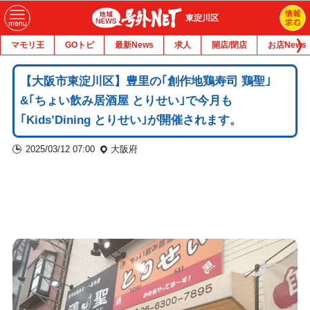
東淀川区
マモリ王
GOトピ
最新News
求人
開店/閉店
お店News
【大阪市東淀川区】豊里の｢創作地鶏寿司 鶏聖｣
&｢ちょい飲み居酒屋 とりせい｣で今月も
｢Kids’Dining とりせい｣が開催されます。
2025/03/12 07:00
大阪府