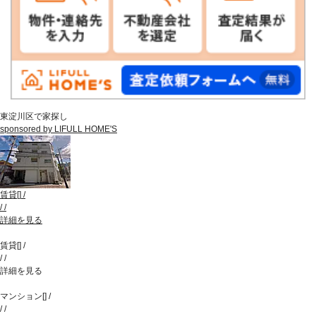
東淀川区で家探し
sponsored by LIFULL HOME'S
賃貸
[
]
/
/
/
詳細を見る
賃貸
[
]
/
/
/
詳細を見る
マンション
[
]
/
/
/