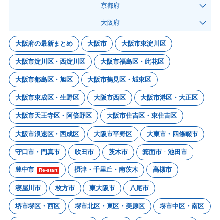
京都府
大阪府
大阪府の最新まとめ
大阪市
大阪市東淀川区
大阪市淀川区・西淀川区
大阪市福島区・此花区
大阪市都島区・旭区
大阪市鶴見区・城東区
大阪市東成区・生野区
大阪市西区
大阪市港区・大正区
大阪市天王寺区・阿倍野区
大阪市住吉区・東住吉区
大阪市浪速区・西成区
大阪市平野区
大東市・四條畷市
守口市・門真市
吹田市
茨木市
箕面市・池田市
豊中市
摂津・千里丘・南茨木
高槻市
Re-start
寝屋川市
枚方市
東大阪市
八尾市
堺市堺区・西区
堺市北区・東区・美原区
堺市中区・南区