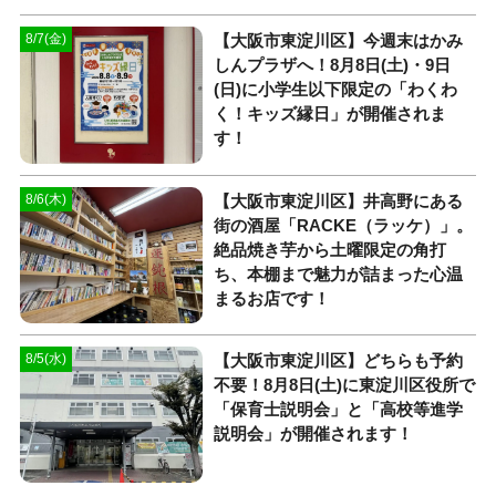
【大阪市東淀川区】今週末はかみ
8/7(金)
しんプラザへ！8月8日(土)・9日
(日)に小学生以下限定の「わくわ
く！キッズ縁日」が開催されま
す！
【大阪市東淀川区】井高野にある
8/6(木)
街の酒屋「RACKE（ラッケ）」。
絶品焼き芋から土曜限定の角打
ち、本棚まで魅力が詰まった心温
まるお店です！
【大阪市東淀川区】どちらも予約
8/5(水)
不要！8月8日(土)に東淀川区役所で
「保育士説明会」と「高校等進学
説明会」が開催されます！