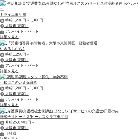
生活相談員/交通費支給/夜勤なし/担当者オススメ/サービス付高齢者住宅/ヘルパ
ー
ミライエ東淀川
時給1,230円～1,300円
大阪市 東淀川
アルバイト・パート
詳細を見る
「児童指導員 有資格者」大阪市東淀川区・経験者優遇
いきるちから4
時給1,250円～
大阪市 東淀川
アルバイト・パート
詳細を見る
調理師/調理スタッフ募集、年齢不問
小松にこのいえ保育園
時給1,200円～1,300円
大阪市 東淀川
アルバイト・パート
詳細を見る
介護職員/介護福祉士/残業ほぼなし/デイサービスの介護士/日勤のみ
株式会社ビーナス/ビーナスクラブ東淀川
月給25万403円～
大阪市 東淀川
正社員
詳細を見る