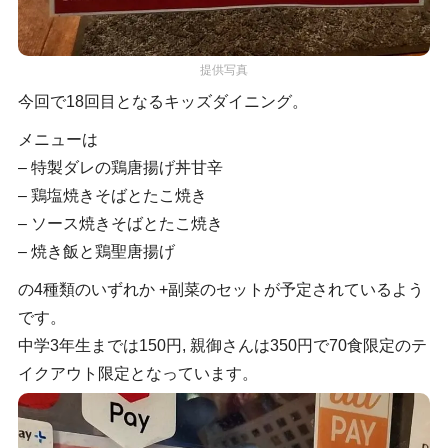
提供写真
今回で18回目となるキッズダイニング。
メニューは
– 特製ダレの鶏唐揚げ丼甘辛
– 鶏塩焼きそばとたこ焼き
– ソース焼きそばとたこ焼き
– 焼き飯と鶏聖唐揚げ
の4種類のいずれか +副菜のセットが予定されているよう
です。
中学3年生までは150円, 親御さんは350円で70食限定のテ
イクアウト限定となっています。