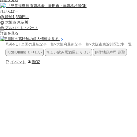
「児童指導員 有資格者」吹田市・無資格相談OK
れいんぼー
時給1,350円～
大阪市 東淀川
アルバイト・パート
詳細を見る
東淀川区の高時給の求人情報を見る
号外NET 全国の最新記事一覧
>
大阪府最新記事一覧
>
大阪市東淀川区記事一覧
>
Kids'Dining とりせい
ちょい飲み居酒屋とりせい
創作地鶏寿司 鶏聖
イベント
SiO2