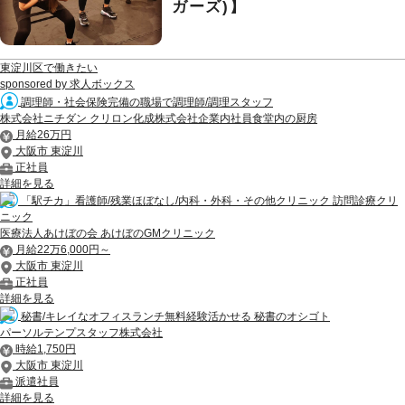
ガーズ)】
東淀川区で働きたい
sponsored by 求人ボックス
調理師・社会保険完備の職場で調理師/調理スタッフ
株式会社ニチダン クリロン化成株式会社企業内社員食堂内の厨房
月給26万円
大阪市 東淀川
正社員
詳細を見る
「駅チカ」看護師/残業ほぼなし/内科・外科・その他クリニック 訪問診療クリ
ニック
医療法人あけぼの会 あけぼのGMクリニック
月給22万6,000円～
大阪市 東淀川
正社員
詳細を見る
秘書/キレイなオフィスランチ無料経験活かせる 秘書のオシゴト
パーソルテンプスタッフ株式会社
時給1,750円
大阪市 東淀川
派遣社員
詳細を見る