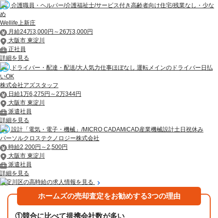
介護職員・ヘルパー/介護福祉士/サービス付き高齢者向け住宅/残業なし・少な
め
Wellife上新庄
月給24万3,000円～26万3,000円
大阪市 東淀川
正社員
詳細を見る
ドライバー・配達・配送/大人気力仕事ほぼなし 運転メインのドライバー日払
いOK
株式会社アズスタッフ
日給1万6,275円～2万344円
大阪市 東淀川
派遣社員
詳細を見る
設計「電気・電子・機械」/MICRO CADAMiCAD産業機械設計土日祝休み
パーソルクロステクノロジー株式会社
時給2,200円～2,500円
大阪市 東淀川
派遣社員
詳細を見る
東淀川区の高時給の求人情報を見る
ホームズの売却査定をお勧めする3つの理由
①
競合に比べて提携会社数が多い