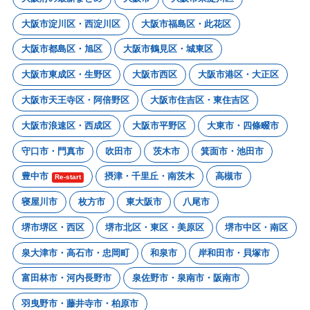
大阪市淀川区・西淀川区
大阪市福島区・此花区
大阪市都島区・旭区
大阪市鶴見区・城東区
大阪市東成区・生野区
大阪市西区
大阪市港区・大正区
大阪市天王寺区・阿倍野区
大阪市住吉区・東住吉区
大阪市浪速区・西成区
大阪市平野区
大東市・四條畷市
守口市・門真市
吹田市
茨木市
箕面市・池田市
豊中市
摂津・千里丘・南茨木
高槻市
Re-start
寝屋川市
枚方市
東大阪市
八尾市
堺市堺区・西区
堺市北区・東区・美原区
堺市中区・南区
泉大津市・高石市・忠岡町
和泉市
岸和田市・貝塚市
富田林市・河内長野市
泉佐野市・泉南市・阪南市
羽曳野市・藤井寺市・柏原市