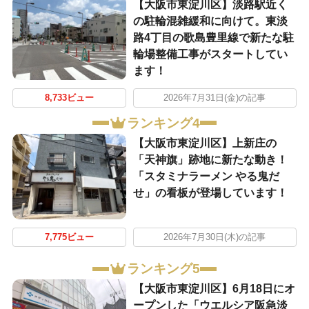
【大阪市東淀川区】淡路駅近く
の駐輪混雑緩和に向けて。東淡
路4丁目の歌島豊里線で新たな駐
輪場整備工事がスタートしてい
ます！
8,733ビュー
2026年7月31日(金)の記事
ランキング4
【大阪市東淀川区】上新庄の
「天神旗」跡地に新たな動き！
「スタミナラーメン やる鬼だ
せ」の看板が登場しています！
7,775ビュー
2026年7月30日(木)の記事
ランキング5
【大阪市東淀川区】6月18日にオ
ープンした「ウエルシア阪急淡