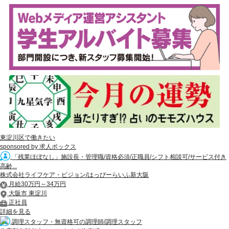
東淀川区で働きたい
sponsored by 求人ボックス
「残業ほぼなし」施設長・管理職/資格必須/正職員/シフト相談可/サービス付き
高齢...
株式会社ライフケア・ビジョン/はっぴーらいふ新大阪
月給30万円～34万円
大阪市 東淀川
正社員
詳細を見る
調理スタッフ・無資格可の調理師/調理スタッフ