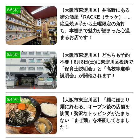
【大阪市東淀川区】井高野にある
8/6(木)
街の酒屋「RACKE（ラッケ）」。
絶品焼き芋から土曜限定の角打
ち、本棚まで魅力が詰まった心温
まるお店です！
【大阪市東淀川区】どちらも予約
8/5(水)
不要！8月8日(土)に東淀川区役所で
「保育士説明会」と「高校等進学
説明会」が開催されます！
【大阪市東淀川区】「麺に始まり
8/4(火)
麺に終わる」オープン後の店舗を
訪問！贅沢なトッピングがたまら
ない「まぜ麺」を堪能してきまし
た！