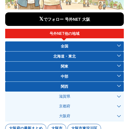
𝕏
でフォロー 号外NET 大阪
号外NET他の地域
全国
北海道・東北
関東
中部
関西
滋賀県
京都府
大阪府
大阪府の最新まとめ
大阪市
大阪市東淀川区