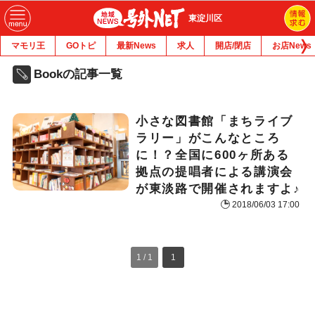
東淀川区
マモリ王
GOトピ
最新News
求人
開店/閉店
お店News
Bookの記事一覧
小さな図書館「まちライブ
ラリー」がこんなところ
に！？全国に600ヶ所ある
拠点の提唱者による講演会
が東淡路で開催されますよ♪
2018/06/03 17:00
1 / 1
1