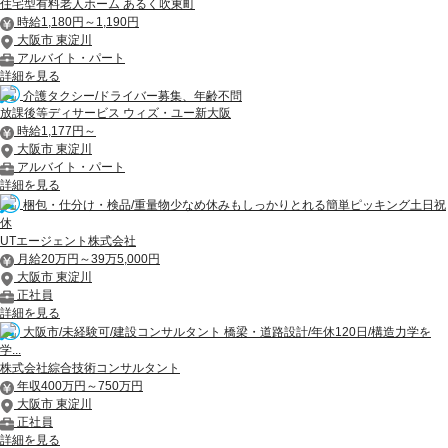
住宅型有料老人ホーム あるく吹東町
時給1,180円～1,190円
大阪市 東淀川
アルバイト・パート
詳細を見る
介護タクシー/ドライバー募集、年齢不問
放課後等ディサービス ウィズ・ユー新大阪
時給1,177円～
大阪市 東淀川
アルバイト・パート
詳細を見る
梱包・仕分け・検品/重量物少なめ休みもしっかりとれる簡単ピッキング土日祝
休
UTエージェント株式会社
月給20万円～39万5,000円
大阪市 東淀川
正社員
詳細を見る
大阪市/未経験可/建設コンサルタント 橋梁・道路設計/年休120日/構造力学を
学...
株式会社綜合技術コンサルタント
年収400万円～750万円
大阪市 東淀川
正社員
詳細を見る