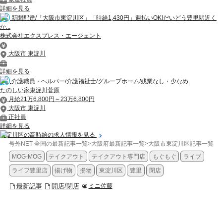
詳細を見る
新聞配達/「大阪市東淀川区」「時給1,430円」週払いOK!だいどう豊里駅近く
か...
株式会社エクスプレス・エージェント
大阪市 東淀川
詳細を見る
介護職員・ヘルパー/介護福祉士/グループホーム/残業なし・少なめ
たのしい家東淀川菅原
月給21万6,800円～23万6,800円
大阪市 東淀川
正社員
詳細を見る
東淀川区の高時給の求人情報を見る
号外NET 全国の最新記事一覧
>
大阪府最新記事一覧
>
大阪市東淀川区記事一覧
>
MOG-MOG
テイクアウト
テイクアウト専門店
もぐもぐ
ライブ
ライフ豊里店
揚げ物
揚物
東淀川区
豊里
閉店
最新記事
開店/閉店
ミニ佐藤