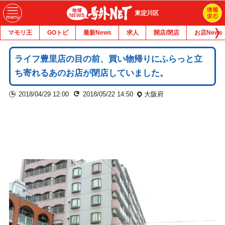
東淀川区
マモリ王
GOトピ
最新News
求人
開店/閉店
お店News
ライフ豊里店の目の前、買い物帰りにふらっと立
ち寄れるあのお店が閉店していました。
2018/04/29 12:00
2018/05/22 14:50
大阪府