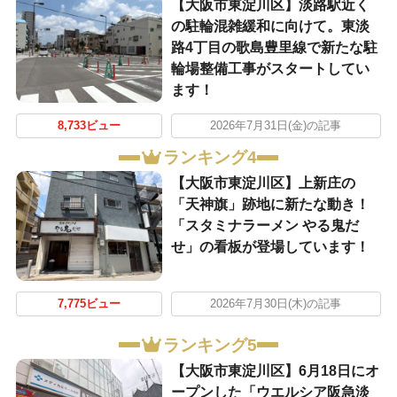
【大阪市東淀川区】淡路駅近く
の駐輪混雑緩和に向けて。東淡
路4丁目の歌島豊里線で新たな駐
輪場整備工事がスタートしてい
ます！
8,733ビュー
2026年7月31日(金)の記事
ランキング4
【大阪市東淀川区】上新庄の
「天神旗」跡地に新たな動き！
「スタミナラーメン やる鬼だ
せ」の看板が登場しています！
7,775ビュー
2026年7月30日(木)の記事
ランキング5
【大阪市東淀川区】6月18日にオ
ープンした「ウエルシア阪急淡