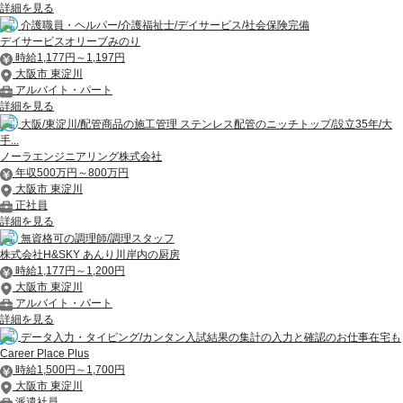
詳細を見る
介護職員・ヘルパー/介護福祉士/デイサービス/社会保険完備
デイサービスオリーブみのり
時給1,177円～1,197円
大阪市 東淀川
アルバイト・パート
詳細を見る
大阪/東淀川/配管商品の施工管理 ステンレス配管のニッチトップ/設立35年/大
手...
ノーラエンジニアリング株式会社
年収500万円～800万円
大阪市 東淀川
正社員
詳細を見る
無資格可の調理師/調理スタッフ
株式会社H&SKY あんり川岸内の厨房
時給1,177円～1,200円
大阪市 東淀川
アルバイト・パート
詳細を見る
データ入力・タイピング/カンタン入試結果の集計の入力と確認のお仕事在宅も
Career Place Plus
時給1,500円～1,700円
大阪市 東淀川
派遣社員