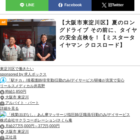
LINE
Facebook
旧Twitter
【大阪市東淀川区】夏のロン
ad
グドライブ その前に、タイヤ
の安全点検を！【ミスタータ
イヤマン クロスロード】
東淀川区で働きたい
sponsored by 求人ボックス
「駅チカ」/准看護師/非常勤/日勤のみ/デイサービス/研修が充実で安心
リールスメディカル井高野
時給1,850円
大阪市 東淀川
アルバイト・パート
詳細を見る
「残業ほぼなし」あん摩マッサージ指圧師/正職員/日勤のみ/デイサービス
株式会社サクラコーポレーション/さくら庵
月給27万5,000円～37万5,000円
大阪市 東淀川
正社員