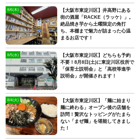
【大阪市東淀川区】井高野にある
8/6(木)
街の酒屋「RACKE（ラッケ）」。
絶品焼き芋から土曜限定の角打
ち、本棚まで魅力が詰まった心温
まるお店です！
【大阪市東淀川区】どちらも予約
8/5(水)
不要！8月8日(土)に東淀川区役所で
「保育士説明会」と「高校等進学
説明会」が開催されます！
【大阪市東淀川区】「麺に始まり
8/4(火)
麺に終わる」オープン後の店舗を
訪問！贅沢なトッピングがたまら
ない「まぜ麺」を堪能してきまし
た！