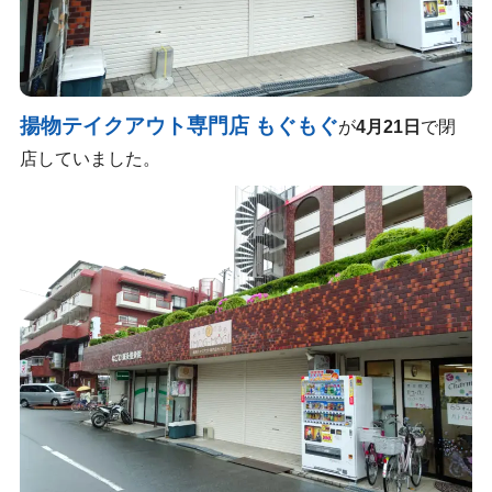
揚物テイクアウト専門店 もぐもぐ
が
4月21日
で閉
店していました。