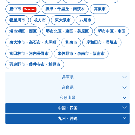
豊中市
摂津・千里丘・南茨木
高槻市
Re-start
寝屋川市
枚方市
東大阪市
八尾市
堺市堺区・西区
堺市北区・東区・美原区
堺市中区・南区
泉大津市・高石市・忠岡町
和泉市
岸和田市・貝塚市
富田林市・河内長野市
泉佐野市・泉南市・阪南市
羽曳野市・藤井寺市・柏原市
兵庫県
奈良県
和歌山県
中国・四国
九州・沖縄