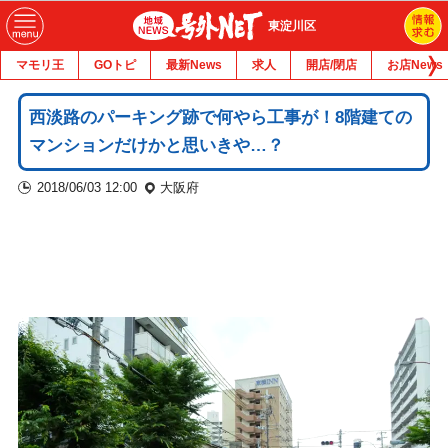
東淀川区
マモリ王
GOトピ
最新News
求人
開店/閉店
お店News
西淡路のパーキング跡で何やら工事が！8階建ての
マンションだけかと思いきや…？
2018/06/03 12:00
大阪府