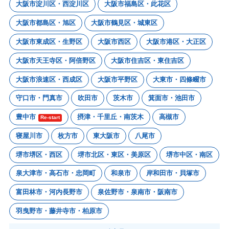
大阪市淀川区・西淀川区
大阪市福島区・此花区
大阪市都島区・旭区
大阪市鶴見区・城東区
大阪市東成区・生野区
大阪市西区
大阪市港区・大正区
大阪市天王寺区・阿倍野区
大阪市住吉区・東住吉区
大阪市浪速区・西成区
大阪市平野区
大東市・四條畷市
守口市・門真市
吹田市
茨木市
箕面市・池田市
豊中市
摂津・千里丘・南茨木
高槻市
Re-start
寝屋川市
枚方市
東大阪市
八尾市
堺市堺区・西区
堺市北区・東区・美原区
堺市中区・南区
泉大津市・高石市・忠岡町
和泉市
岸和田市・貝塚市
富田林市・河内長野市
泉佐野市・泉南市・阪南市
羽曳野市・藤井寺市・柏原市