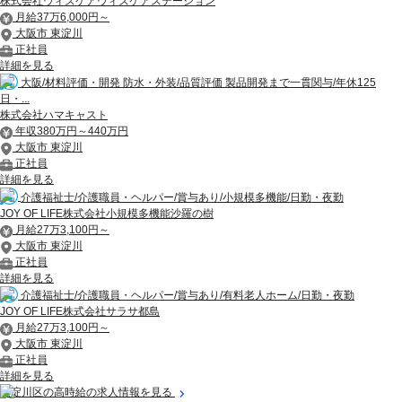
株式会社ウィズケアウィズケアステーション
月給37万6,000円～
大阪市 東淀川
正社員
詳細を見る
大阪/材料評価・開発 防水・外装/品質評価 製品開発まで一貫関与/年休125
日・...
株式会社ハマキャスト
年収380万円～440万円
大阪市 東淀川
正社員
詳細を見る
介護福祉士/介護職員・ヘルパー/賞与あり/小規模多機能/日勤・夜勤
JOY OF LIFE株式会社小規模多機能沙羅の樹
月給27万3,100円～
大阪市 東淀川
正社員
詳細を見る
介護福祉士/介護職員・ヘルパー/賞与あり/有料老人ホーム/日勤・夜勤
JOY OF LIFE株式会社サラサ都島
月給27万3,100円～
大阪市 東淀川
正社員
詳細を見る
東淀川区の高時給の求人情報を見る