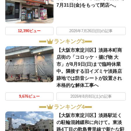
7月31日(金)をもって閉店へ。
12,390ビュー
2026年7月26日(日)の記事
ランキング3
【大阪市東淀川区】淡路本町商
店街の「コロッケ・揚げ物 大
市」が8月9日(日)まで臨時休業
中。隣接する旧イズミヤ淡路店
跡地では防音シートが設置され
本格的な解体工事へ
9,676ビュー
2026年8月8日(土)の記事
ランキング4
【大阪市東淀川区】淡路駅近く
の駐輪混雑緩和に向けて。東淡
路4丁目の歌島豊里線で新たな駐