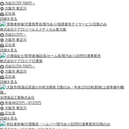
月給31万9,700円～
大阪市 東淀川
正社員
詳細を見る
実務者研修/児童指導員/賞与あり/放課後等デイサービス/日勤のみ
株式会社ケア21リールスメディカル新大阪
月給21万円～
大阪市 東淀川
正社員
詳細を見る
介護福祉士/管理者/施設長/ホーム長/賞与あり/訪問介護事業所
株式会社ケア21ケア21豊新
月給31万9,700円～
大阪市 東淀川
正社員
詳細を見る
大阪市/医薬品原薬の分析法開発 日勤のみ・年休125日/転勤無/上場準備中/離
職...
浜理薬品工業株式会社
年収463万円～673万円
大阪市 東淀川
正社員
詳細を見る
初任者研修/介護職員・ヘルパー/賞与あり/訪問介護事業所/日勤のみ