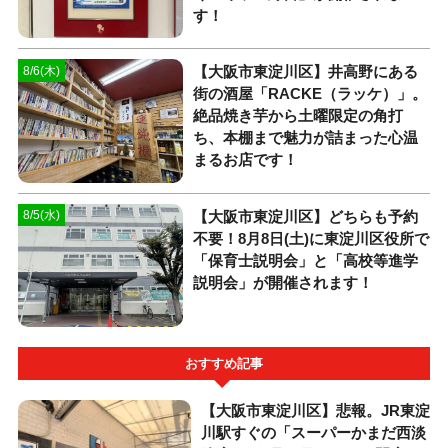
す！
【大阪市東淀川区】井高野にある
8/6(木)
街の酒屋「RACKE（ラッケ）」。
絶品焼き芋から土曜限定の角打
ち、本棚まで魅力が詰まった心温
まるお店です！
【大阪市東淀川区】どちらも予約
8/5(水)
不要！8月8日(土)に東淀川区役所で
「保育士説明会」と「高校等進学
説明会」が開催されます！
おすすめ記事
【大阪市東淀川区】悲報。JR東淀
川駅すぐの「スーパーかまだ西淡