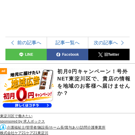
前の記事へ
記事一覧へ
次の記事へ
LINE
Facebook
旧Twitter
初月0円キャンペーン！号外
ad
NET東淀川区で、貴店の情報
を地域のお客様へ届けません
か？
東淀川区で働きたい
sponsored by 求人ボックス
介護福祉士/管理者/施設長/ホーム長/賞与あり/訪問介護事業所
株式会社ケア21ケア21東淀川