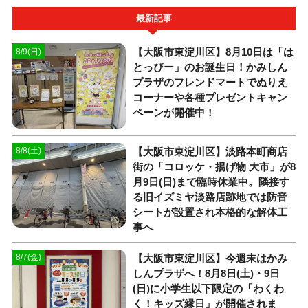
最新記事
【大阪市東淀川区】8月10日は「は
8/9(日)
とっぴー」のお誕生日！かみしん
プラザのフレンドマートでぬりえ
コーナーや各種プレゼントキャン
ペーンが開催中！
【大阪市東淀川区】淡路本町商店
8/8(土)
街の「コロッケ・揚げ物 大市」が8
月9日(日)まで臨時休業中。隣接す
る旧イズミヤ淡路店跡地では防音
シートが設置され本格的な解体工
事へ
【大阪市東淀川区】今週末はかみ
8/7(金)
しんプラザへ！8月8日(土)・9日
(日)に小学生以下限定の「わくわ
く！キッズ縁日」が開催されま