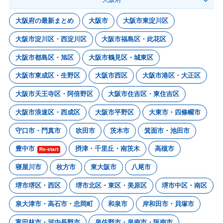
大阪府の最新まとめ
大阪市
大阪市東淀川区
大阪市淀川区・西淀川区
大阪市福島区・此花区
大阪市都島区・旭区
大阪市鶴見区・城東区
大阪市東成区・生野区
大阪市西区
大阪市港区・大正区
大阪市天王寺区・阿倍野区
大阪市住吉区・東住吉区
大阪市浪速区・西成区
大阪市平野区
大東市・四條畷市
守口市・門真市
吹田市
茨木市
箕面市・池田市
豊中市
摂津・千里丘・南茨木
高槻市
Re-start
寝屋川市
枚方市
東大阪市
八尾市
堺市堺区・西区
堺市北区・東区・美原区
堺市中区・南区
泉大津市・高石市・忠岡町
和泉市
岸和田市・貝塚市
富田林市・河内長野市
泉佐野市・泉南市・阪南市