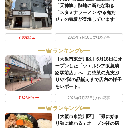
「天神旗」跡地に新たな動き！
「スタミナラーメン やる鬼だ
せ」の看板が登場しています！
7,892ビュー
2026年7月30日(木)の記事
ランキング5
【大阪市東淀川区】6月18日にオ
ープンした「ウエルシア阪急淡
路駅前店」へ！お惣菜の充実ぶ
りや2階の品揃えまで店内の様子
をレポート。
7,823ビュー
2026年7月22日(水)の記事
ランキング6
【大阪市東淀川区】「麺に始ま
り麺に終わる」オープン後の店