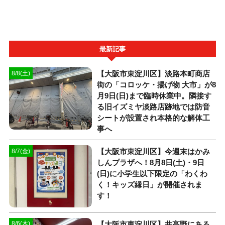
最新記事
【大阪市東淀川区】淡路本町商店
8/8(土)
街の「コロッケ・揚げ物 大市」が8
月9日(日)まで臨時休業中。隣接す
る旧イズミヤ淡路店跡地では防音
シートが設置され本格的な解体工
事へ
【大阪市東淀川区】今週末はかみ
8/7(金)
しんプラザへ！8月8日(土)・9日
(日)に小学生以下限定の「わくわ
く！キッズ縁日」が開催されま
す！
【大阪市東淀川区】井高野にある
8/6(木)