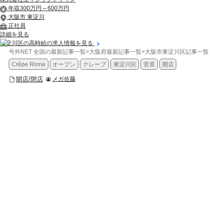
年収300万円～600万円
大阪市 東淀川
正社員
詳細を見る
東淀川区の高時給の求人情報を見る
号外NET 全国の最新記事一覧
>
大阪府最新記事一覧
>
大阪市東淀川区記事一覧
>
Crêpe Rinne
オープン
クレープ
東淀川区
菅原
開店
開店/閉店
メガ佐藤