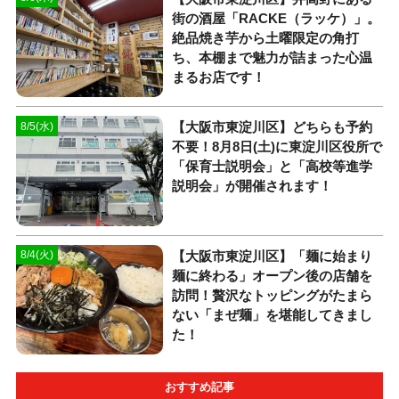
街の酒屋「RACKE（ラッケ）」。
絶品焼き芋から土曜限定の角打
ち、本棚まで魅力が詰まった心温
まるお店です！
【大阪市東淀川区】どちらも予約
8/5(水)
不要！8月8日(土)に東淀川区役所で
「保育士説明会」と「高校等進学
説明会」が開催されます！
【大阪市東淀川区】「麺に始まり
8/4(火)
麺に終わる」オープン後の店舗を
訪問！贅沢なトッピングがたまら
ない「まぜ麺」を堪能してきまし
た！
おすすめ記事