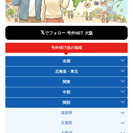
𝕏
でフォロー 号外NET 大阪
号外NET他の地域
全国
北海道・東北
関東
中部
関西
滋賀県
京都府
大阪府