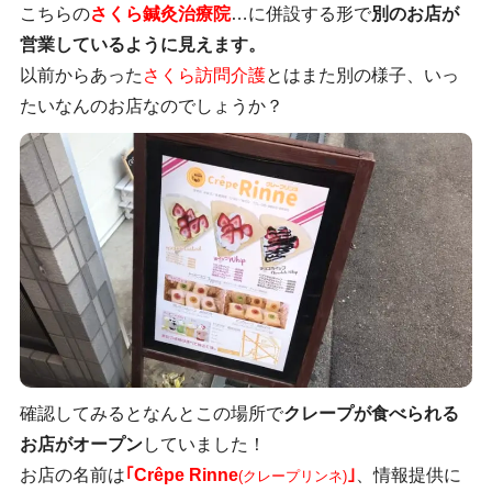
こちらの
さくら鍼灸治療院
…に併設する形で
別のお店が
営業しているように見えます。
以前からあった
さくら訪問介護
とはまた別の様子、いっ
たいなんのお店なのでしょうか？
確認してみるとなんとこの場所で
クレープが食べられる
お店がオープン
していました！
お店の名前は
｢Crêpe Rinne
｣
、情報提供に
(クレープリンネ)