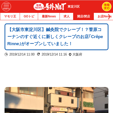
東淀川区
マモリ王
GOトピ
最新News
求人
開店/閉店
お店News
【大阪市東淀川区】鍼灸院でクレープ！？菅原コ
ーナンのすぐ近くに新しくクレープのお店｢Crêpe
Rinne｣がオープンしていました！
2019/12/14 11:00
2019/12/14 11:16
大阪府