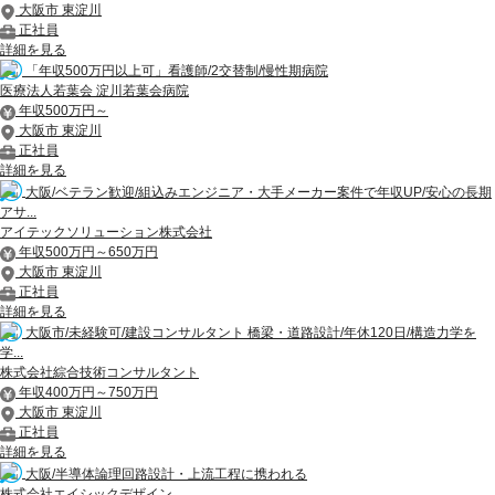
大阪市 東淀川
正社員
詳細を見る
「年収500万円以上可」看護師/2交替制/慢性期病院
医療法人若葉会 淀川若葉会病院
年収500万円～
大阪市 東淀川
正社員
詳細を見る
大阪/ベテラン歓迎/組込みエンジニア・大手メーカー案件で年収UP/安心の長期
アサ...
アイテックソリューション株式会社
年収500万円～650万円
大阪市 東淀川
正社員
詳細を見る
大阪市/未経験可/建設コンサルタント 橋梁・道路設計/年休120日/構造力学を
学...
株式会社綜合技術コンサルタント
年収400万円～750万円
大阪市 東淀川
正社員
詳細を見る
大阪/半導体論理回路設計・上流工程に携われる
株式会社エイシックデザイン