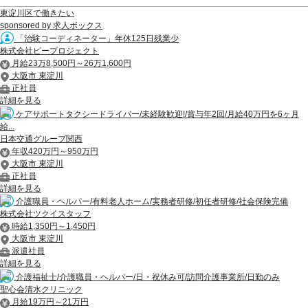
東淀川区で働きたい
sponsored by 求人ボックス
「治験コーディネーター」年休125日残業少
株式会社ピープロジェクト
月給23万8,500円～26万1,600円
大阪市 東淀川
正社員
詳細を見る
ケアサポートタクシードライバー/未経験歓迎!/賞与年2回/月給40万円を6ヶ月
給...
日本交通グループ関西
年収420万円～950万円
大阪市 東淀川
正社員
詳細を見る
介護職員・ヘルパー/有料老人ホーム/実務者研修/初任者研修/社会保険完備
株式会社ツクイスタッフ
時給1,350円～1,450円
大阪市 東淀川
派遣社員
詳細を見る
介護福祉士/介護職員・ヘルパー/日・祝休み可/訪問介護事業所/日勤のみ
聖心会清水クリニック
月給19万円～21万円