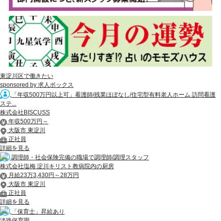
東淀川区で働きたい
sponsored by 求人ボックス
「年収500万円以上可」看護師/残業ほぼなし/住宅型有料老人ホーム 訪問看護
ステ...
株式会社BISCUSS
年収500万円～
大阪市 東淀川
正社員
詳細を見る
調理師・社会保険完備の職場で調理師/調理スタッフ
株式会社塩梅 淀川キリスト教病院内の厨房
月給23万3,430円～28万円
大阪市 東淀川
正社員
詳細を見る
「保育士」昇給あり
淡路保育園