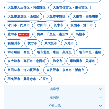
大阪市天王寺区・阿倍野区
大阪市住吉区・東住吉区
大阪市浪速区・西成区
大阪市平野区
大東市・四條畷市
守口市・門真市
吹田市
茨木市
箕面市・池田市
豊中市
摂津・千里丘・南茨木
高槻市
Re-start
寝屋川市
枚方市
東大阪市
八尾市
堺市堺区・西区
堺市北区・東区・美原区
堺市中区・南区
泉大津市・高石市・忠岡町
和泉市
岸和田市・貝塚市
富田林市・河内長野市
泉佐野市・泉南市・阪南市
羽曳野市・藤井寺市・柏原市
兵庫県
奈良県
和歌山県