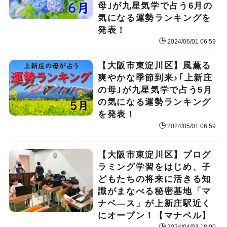
母｣が九星気学で占う6月の
気になる運勢ランキングを
発表！
2024/06/01 06:59
【大阪市東淀川区】風薫る
爽やかな季節到来♪｢上新庄
の母｣が九星気学で占う5月
の気になる運勢ランキング
を発表！
2024/05/01 06:59
【大阪市東淀川区】プログ
ラミング学習をはじめ、子
どもたちの将来に活きる知
識がまなべる秘密基地「マ
ナベ—ス」が上新庄駅近く
にオープン！【マナベル】
2024/04/03 18:00