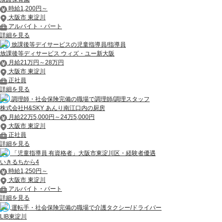
時給1,200円～
大阪市 東淀川
アルバイト・パート
詳細を見る
放課後等デイサービスの児童指導員/指導員
放課後等ディサービス ウィズ・ユー新大阪
月給21万円～28万円
大阪市 東淀川
正社員
詳細を見る
調理師・社会保険完備の職場で調理師/調理スタッフ
株式会社H&SKY あんり南江口内の厨房
月給22万5,000円～24万5,000円
大阪市 東淀川
正社員
詳細を見る
「児童指導員 有資格者」大阪市東淀川区・経験者優遇
いきるちから4
時給1,250円～
大阪市 東淀川
アルバイト・パート
詳細を見る
運転手・社会保険完備の職場で介護タクシー/ドライバー
LIB東淀川