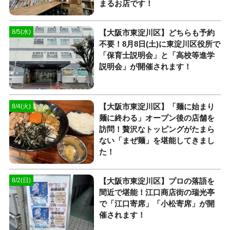
まるお店です！
【大阪市東淀川区】どちらも予約
8/5(水)
不要！8月8日(土)に東淀川区役所で
「保育士説明会」と「高校等進学
説明会」が開催されます！
【大阪市東淀川区】「麺に始まり
8/4(火)
麺に終わる」オープン後の店舗を
訪問！贅沢なトッピングがたまら
ない「まぜ麺」を堪能してきまし
た！
【大阪市東淀川区】プロの落語を
8/2(日)
間近で堪能！江口商店街の瑞光亭
で「江口寄席」「小松寄席」が開
催されます！