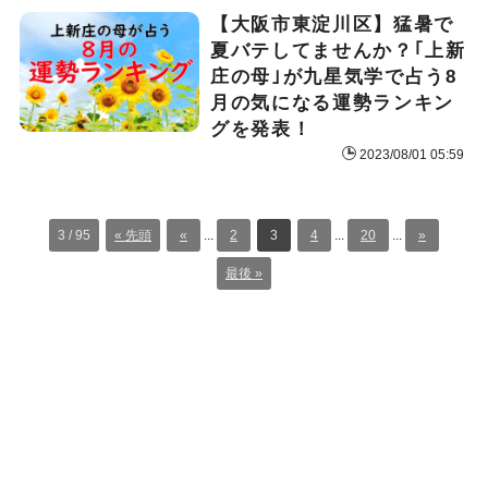
【大阪市東淀川区】猛暑で
夏バテしてませんか？｢上新
庄の母｣が九星気学で占う8
月の気になる運勢ランキン
グを発表！
2023/08/01 05:59
3 / 95
« 先頭
«
...
2
3
4
...
20
...
»
最後 »