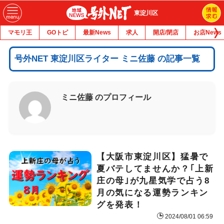
東淀川区
マモリ王
GOトピ
最新News
求人
開店/閉店
お店News
号外NET 東淀川区ライター ミニ佐藤 の記事一覧
ミニ佐藤 のプロフィール
【大阪市東淀川区】猛暑で
夏バテしてませんか？｢上新
庄の母｣が九星気学で占う8
月の気になる運勢ランキン
グを発表！
2024/08/01 06:59