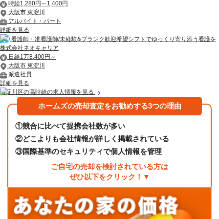
時給1,280円～1,400円
大阪市 東淀川
アルバイト・パート
詳細を見る
看護師・准看護師/未経験&ブランク歓迎希望シフトでゆっくり寄り添う看護を
株式会社ネオキャリア
日給1万8,400円～
大阪市 東淀川
派遣社員
詳細を見る
東淀川区の高時給の求人情報を見る
ホームズの売却査定をお勧めする3つの理由
①
競合に比べて提携会社数が多い
②
どこよりも会社情報が詳しく掲載されている
③
国際基準のセキュリティで個人情報を管理
ご自宅の売却を検討されている方は
ぜひ以下をクリック！▼