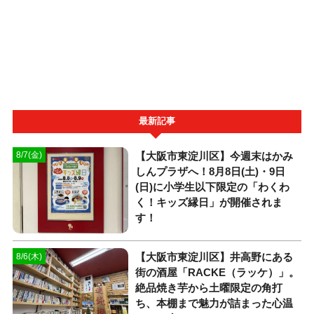
最新記事
【大阪市東淀川区】今週末はかみ
8/7(金)
しんプラザへ！8月8日(土)・9日
(日)に小学生以下限定の「わくわ
く！キッズ縁日」が開催されま
す！
【大阪市東淀川区】井高野にある
8/6(木)
街の酒屋「RACKE（ラッケ）」。
絶品焼き芋から土曜限定の角打
ち、本棚まで魅力が詰まった心温