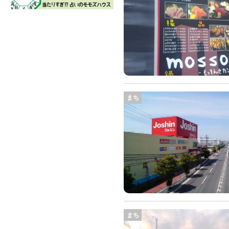
まち
まち