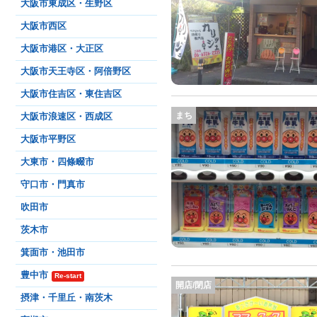
大阪市東成区・生野区
大阪市西区
大阪市港区・大正区
大阪市天王寺区・阿倍野区
大阪市住吉区・東住吉区
まち
大阪市浪速区・西成区
大阪市平野区
大東市・四條畷市
守口市・門真市
吹田市
茨木市
箕面市・池田市
豊中市
Re-start
開店/閉店
摂津・千里丘・南茨木