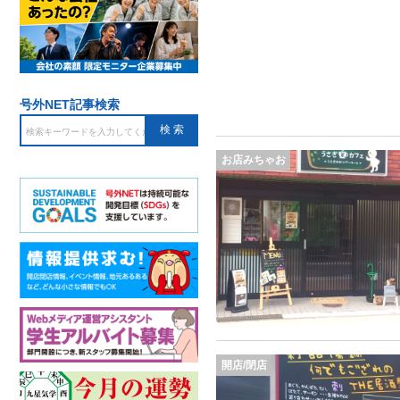
号外NET記事検索
お店みちゃお
開店/閉店