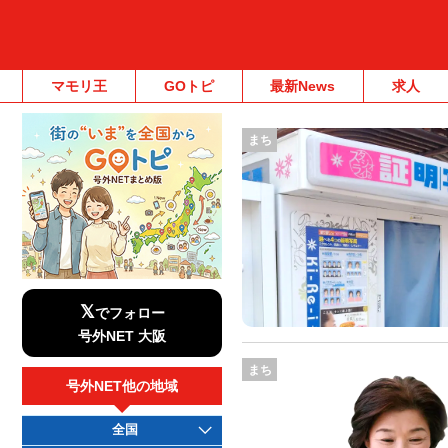
マモリ王
GOトピ
最新News
求人
まち
𝕏
でフォロー
号外NET 大阪
まち
号外NET他の地域
全国