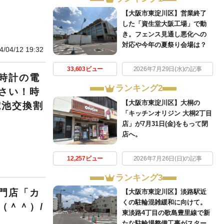
【大阪市東淀川区】営業終了
した「資生堂大阪工場」で動
き。フェンス見通し悪化への
対応や今年の夏祭り会場は？
4/04/12 19:32
33,603ビュー
2026年7月29日(水)の記事
時計の電
ランキング2
さい！時
【大阪市東淀川区】大桐の
電池交換割
「キッチンオリジン 大桐2丁目
店」が7月31日(金)をもって閉
店へ。
12,257ビュー
2026年7月26日(日)の記事
ランキング3
門店「カ
【大阪市東淀川区】淡路駅近
くの駐輪混雑緩和に向けて。
（＾＾）/
東淡路4丁目の歌島豊里線で新
たな駐輪場整備工事がスター