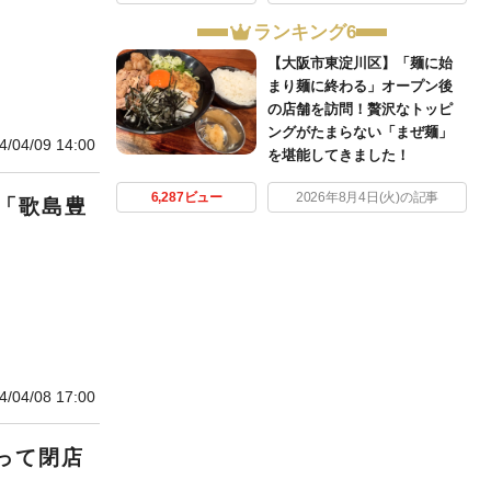
ランキング6
【大阪市東淀川区】「麺に始
まり麺に終わる」オープン後
の店舗を訪問！贅沢なトッピ
ングがたまらない「まぜ麺」
4/04/09 14:00
を堪能してきました！
6,287ビュー
2026年8月4日(火)の記事
「歌島豊
4/04/08 17:00
って閉店