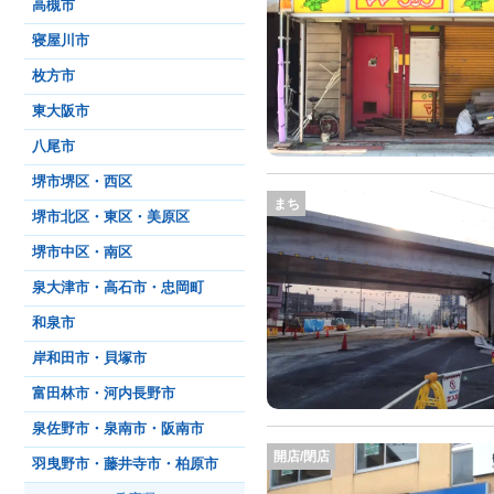
高槻市
寝屋川市
枚方市
東大阪市
八尾市
堺市堺区・西区
まち
堺市北区・東区・美原区
堺市中区・南区
泉大津市・高石市・忠岡町
和泉市
岸和田市・貝塚市
富田林市・河内長野市
泉佐野市・泉南市・阪南市
開店/閉店
羽曳野市・藤井寺市・柏原市