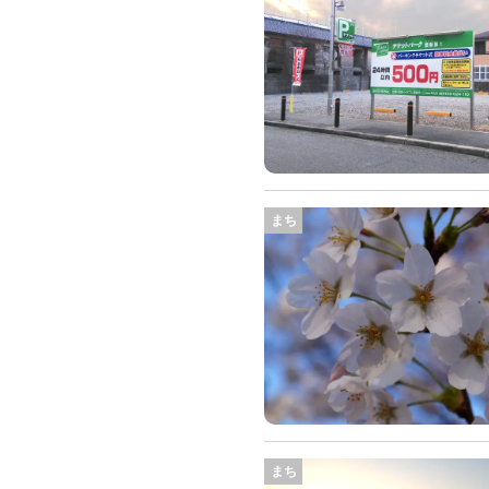
まち
まち