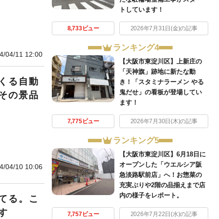
トしています！
8,733ビュー
2026年7月31日(金)の記事
ランキング4
4/04/11 12:00
【大阪市東淀川区】上新庄の
「天神旗」跡地に新たな動
くる自動
き！「スタミナラーメン やる
鬼だせ」の看板が登場してい
その景品
ます！
7,775ビュー
2026年7月30日(木)の記事
ランキング5
【大阪市東淀川区】6月18日に
オープンした「ウエルシア阪
4/04/10 10:06
急淡路駅前店」へ！お惣菜の
充実ぶりや2階の品揃えまで店
内の様子をレポート。
てる。こ
す
7,757ビュー
2026年7月22日(水)の記事