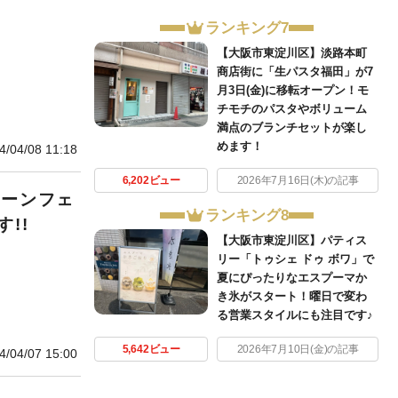
ランキング7
【大阪市東淀川区】淡路本町
商店街に「生パスタ福田」が7
月3日(金)に移転オープン！モ
チモチのパスタやボリューム
満点のブランチセットが楽し
めます！
4/04/08 11:18
6,202ビュー
2026年7月16日(木)の記事
ルーンフェ
ランキング8
!!
【大阪市東淀川区】パティス
リー「トゥシェ ドゥ ボワ」で
夏にぴったりなエスプーマか
き氷がスタート！曜日で変わ
る営業スタイルにも注目です♪
5,642ビュー
2026年7月10日(金)の記事
4/04/07 15:00