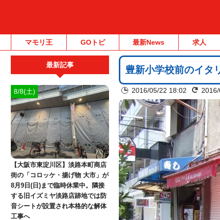
マモリ王
GOトピ
最新News
求人
最新記事
豊新小学校前のイタ
2016/05/22 18:02
2016/
8/8(土)
【大阪市東淀川区】淡路本町商店
街の「コロッケ・揚げ物 大市」が
8月9日(日)まで臨時休業中。隣接
する旧イズミヤ淡路店跡地では防
音シートが設置され本格的な解体
工事へ