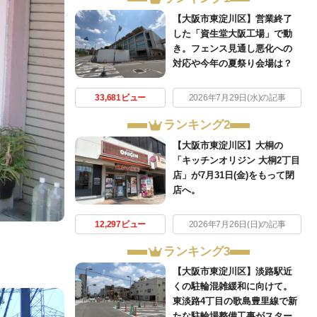
【大阪市東淀川区】営業終了
した「資生堂大阪工場」で動
き。フェンス見通し悪化への
対応や今年の夏祭り会場は？
33,681ビュー
2026年7月29日(水)の記事
ランキング2
【大阪市東淀川区】大桐の
「キッチンオリジン 大桐2丁目
店」が7月31日(金)をもって閉
店へ。
12,297ビュー
2026年7月26日(日)の記事
ランキング3
【大阪市東淀川区】淡路駅近
くの駐輪混雑緩和に向けて。
東淡路4丁目の歌島豊里線で新
たな駐輪場整備工事がスター