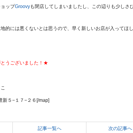
ショップ
Groovy
も閉店してしまいましたし、この辺りも少しさ
立地的には悪くないとは思うので、早く新しいお店が入ってほ
がとうございました！★
ここ
豊新５−１７−２６
[/map]
記事一覧へ
次の記事へ