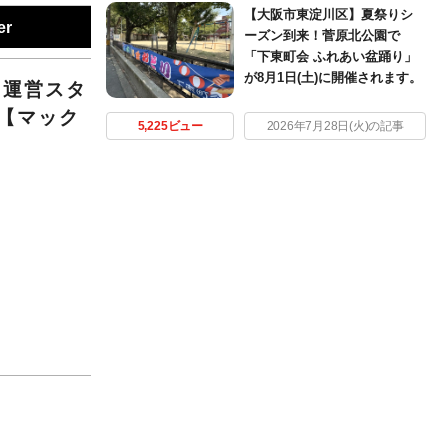
【大阪市東淀川区】夏祭りシ
er
ーズン到来！菅原北公園で
「下東町会 ふれあい盆踊り」
が8月1日(土)に開催されます。
 運営スタ
【マック
5,225ビュー
2026年7月28日(火)の記事