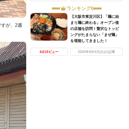
ランキング6
【大阪市東淀川区】「麺に始
まり麺に終わる」オープン後
すが、2週
の店舗を訪問！贅沢なトッピ
ングがたまらない「まぜ麺」
を堪能してきました！
6,619ビュー
2026年8月4日(火)の記事