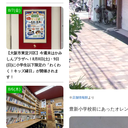
8/7(金)
【大阪市東淀川区】今週末はかみ
しんプラザへ！8月8日(土)・9日
(日)に小学生以下限定の「わくわ
く！キッズ縁日」が開催されま
す！
8/6(木)
※
店舗情報館
より
豊新小学校前にあったオレ