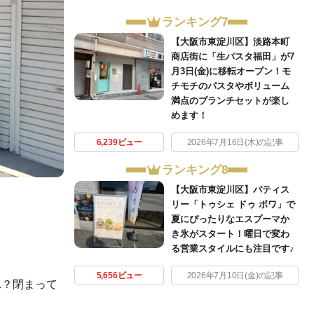
ランキング7
【大阪市東淀川区】淡路本町
商店街に「生パスタ福田」が7
月3日(金)に移転オープン！モ
チモチのパスタやボリューム
満点のブランチセットが楽し
めます！
6,239ビュー
2026年7月16日(木)の記事
ランキング8
【大阪市東淀川区】パティス
リー「トゥシェ ドゥ ボワ」で
夏にぴったりなエスプーマか
き氷がスタート！曜日で変わ
る営業スタイルにも注目です♪
5,656ビュー
2026年7月10日(金)の記事
れ？閉まって