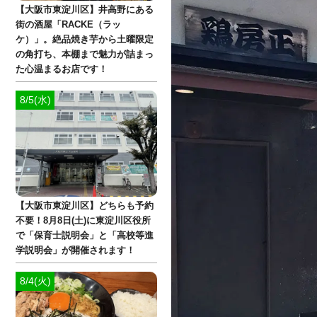
【大阪市東淀川区】井高野にある
街の酒屋「RACKE（ラッ
ケ）」。絶品焼き芋から土曜限定
の角打ち、本棚まで魅力が詰まっ
た心温まるお店です！
8/5(水)
【大阪市東淀川区】どちらも予約
不要！8月8日(土)に東淀川区役所
で「保育士説明会」と「高校等進
学説明会」が開催されます！
8/4(火)