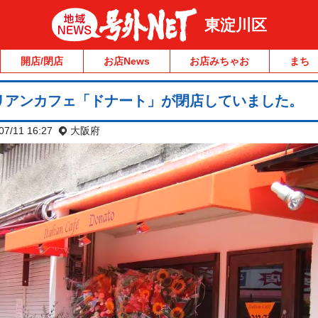
東淀川区
開店/閉店
お店News
お店みちゃお
まち
リアンカフェ「ドナート」が閉店していました。
07/11 16:27
大阪府