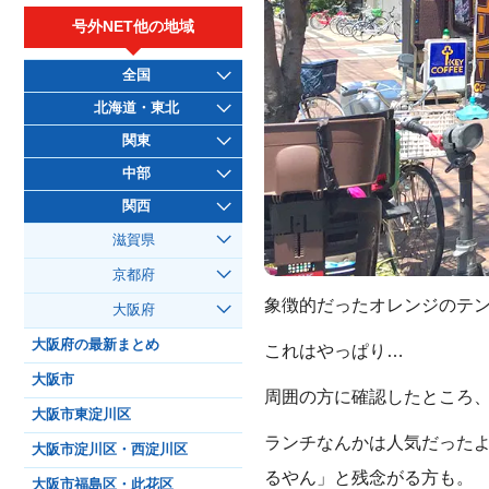
号外NET他の地域
全国
北海道・東北
関東
中部
関西
滋賀県
京都府
象徴的だったオレンジのテ
大阪府
大阪府の最新まとめ
これはやっぱり…
大阪市
周囲の方に確認したところ
大阪市東淀川区
ランチなんかは人気だった
大阪市淀川区・西淀川区
るやん」と残念がる方も。
大阪市福島区・此花区