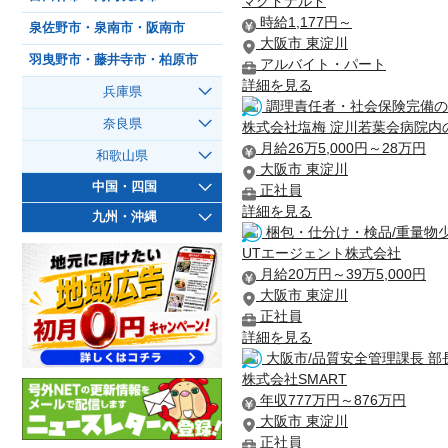
マクドナルド
時給1,177円～
泉佐野市・泉南市・阪南市
大阪市 東淀川
羽曳野市・藤井寺市・柏原市
アルバイト・パート
詳細を見る
兵庫県
調理責任者・社会保険完備の
奈良県
株式会社塩梅 淀川若葉会病院内
月給26万5,000円～28万円
和歌山県
大阪市 東淀川
中国・四国
正社員
詳細を見る
九州・沖縄
梱包・仕分け・検品/重量物
UTエージェント株式会社
月給20万円～39万5,000円
大阪市 東淀川
正社員
詳細を見る
大阪市/品質安全管理課長 部長
株式会社SMART
年収777万円～876万円
大阪市 東淀川
正社員