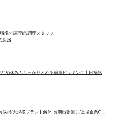
職場で調理師/調理スタッフ
の厨房
少なめ休みもしっかりとれる簡単ピッキング土日祝休
候補/大規模プラント解体 長期出張無し/上場企業G...