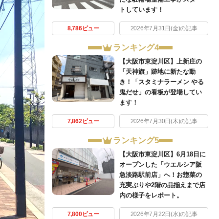
トしています！
8,786ビュー
2026年7月31日(金)の記事
ランキング4
【大阪市東淀川区】上新庄の
「天神旗」跡地に新たな動
き！「スタミナラーメン やる
鬼だせ」の看板が登場してい
ます！
7,862ビュー
2026年7月30日(木)の記事
ランキング5
【大阪市東淀川区】6月18日に
オープンした「ウエルシア阪
急淡路駅前店」へ！お惣菜の
充実ぶりや2階の品揃えまで店
内の様子をレポート。
7,800ビュー
2026年7月22日(水)の記事