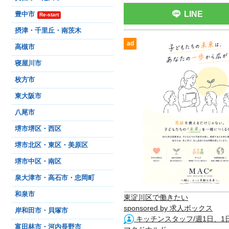
LINE
豊中市
Re-start
摂津・千里丘・南茨木
ad
高槻市
寝屋川市
枚方市
東大阪市
八尾市
堺市堺区・西区
堺市北区・東区・美原区
堺市中区・南区
泉大津市・高石市・忠岡町
和泉市
東淀川区で働きたい
sponsored by 求人ボックス
岸和田市・貝塚市
キッチンスタッフ/週1日、1
富田林市・河内長野市