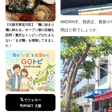
M#DRIVE、鶏房正、豊新
【大阪市東淀川区】「麺に始まり
間ほど前でしょうか
麺に終わる」オープン後の店舗を
訪問！贅沢なトッピングがたまら
ない「まぜ麺」を堪能してきまし
た！
𝕏
でフォロー
号外NET 大阪