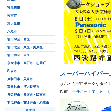
寝屋川市
枚方市
東大阪市
八尾市
堺市堺区・西区
堺市北区・東区・美原区
堺市中区・南区
泉大津市・高石市・忠岡町
和泉市
スーパーハイパー
岸和田市・貝塚市
なんとも宇宙チックなタイト
富田林市・河内長野市
以前、
号外ネットでも紹介
泉佐野市・泉南市・阪南市
羽曳野市・藤井寺市・柏原市
兵庫県