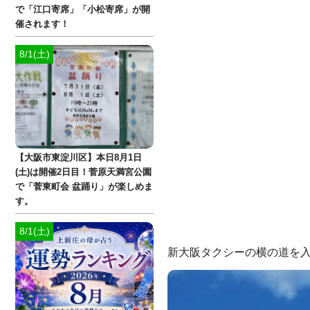
で「江口寄席」「小松寄席」が開
催されます！
8/1(土)
【大阪市東淀川区】本日8月1日
(土)は開催2日目！菅原天満宮公園
で「菅東町会 盆踊り」が楽しめま
す。
8/1(土)
新大阪タクシーの横の道を