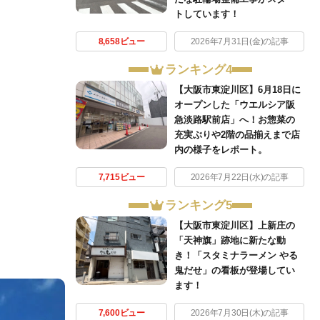
トしています！
8,658ビュー
2026年7月31日(金)の記事
ランキング4
【大阪市東淀川区】6月18日に
オープンした「ウエルシア阪
急淡路駅前店」へ！お惣菜の
充実ぶりや2階の品揃えまで店
内の様子をレポート。
7,715ビュー
2026年7月22日(水)の記事
ランキング5
【大阪市東淀川区】上新庄の
「天神旗」跡地に新たな動
き！「スタミナラーメン やる
鬼だせ」の看板が登場してい
ます！
7,600ビュー
2026年7月30日(木)の記事