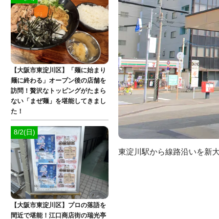
【大阪市東淀川区】「麺に始まり
麺に終わる」オープン後の店舗を
訪問！贅沢なトッピングがたまら
ない「まぜ麺」を堪能してきまし
た！
8/2(日)
東淀川駅から線路沿いを新
【大阪市東淀川区】プロの落語を
間近で堪能！江口商店街の瑞光亭