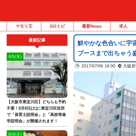
マモリ王
GOトピ
最新News
求人
最新記事
鮮やかな色合いに宇
ブースまで出ちゃう
8/5(水)
2017/07/06 18:00
大阪府
【大阪市東淀川区】どちらも予約
不要！8月8日(土)に東淀川区役所
で「保育士説明会」と「高校等進
学説明会」が開催されます！
8/4(火)