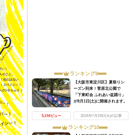
ランキング9
【大阪市東淀川区】夏祭りシ
ーズン到来！菅原北公園で
「下東町会 ふれあい盆踊り」
が8月1日(土)に開催されます。
5,158ビュー
2026年7月28日(火)の記事
ランキング10