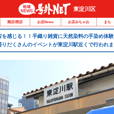
東淀川区
開店/閉店
お店News
お店みちゃお
まち
宙を感じる！！手織り雑貨に天然染料の手染め体験
盛りだくさんのイベントが東淀川駅近くで行われま