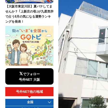
【大阪市東淀川区】夏バテしてま
せんか？ ｢上新庄の母｣が九星気学
で占う8月の気になる運勢ランキ
ングを発表！
𝕏
でフォロー
号外NET 大阪
号外NET他の地域
全国