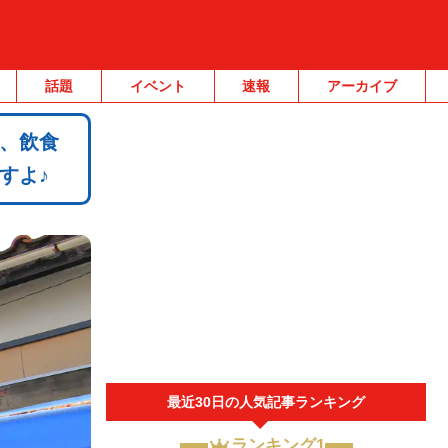
話題
イベント
速報
アーカイブ
、飲食
すよ♪
最近30日の人気記事ランキング
ランキング1