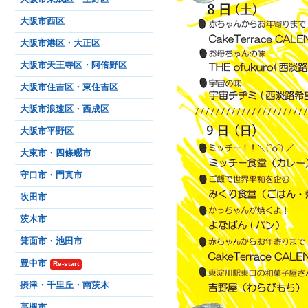
大阪市西区
大阪市港区・大正区
大阪市天王寺区・阿倍野区
大阪市住吉区・東住吉区
大阪市浪速区・西成区
大阪市平野区
大東市・四條畷市
守口市・門真市
吹田市
茨木市
箕面市・池田市
豊中市
Re-start
摂津・千里丘・南茨木
高槻市