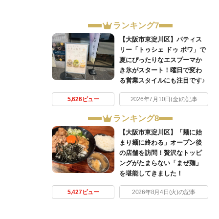
ランキング7
【大阪市東淀川区】パティス
リー「トゥシェ ドゥ ボワ」で
夏にぴったりなエスプーマか
き氷がスタート！曜日で変わ
る営業スタイルにも注目です♪
5,626ビュー
2026年7月10日(金)の記事
ランキング8
【大阪市東淀川区】「麺に始
まり麺に終わる」オープン後
の店舗を訪問！贅沢なトッピ
ングがたまらない「まぜ麺」
を堪能してきました！
5,427ビュー
2026年8月4日(火)の記事