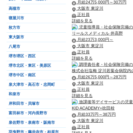
月給24万5,000円～30万円
大阪市 東淀川
高槻市
正社員
寝屋川市
詳細を見る
児童指導員・社会保険完備の
枚方市
リールスメディカル 井高野
東大阪市
月給23万3,000円～
大阪市 東淀川
八尾市
正社員
堺市堺区・西区
詳細を見る
調理責任者・社会保険完備の
堺市北区・東区・美原区
株式会社塩梅 淀川若葉会病院内
堺市中区・南区
月給26万5,000円～28万円
大阪市 東淀川
泉大津市・高石市・忠岡町
正社員
和泉市
詳細を見る
放課後等デイサービスの児童
岸和田市・貝塚市
KID ACADEMY+吹田校
富田林市・河内長野市
月給33万円～38万円
大阪市 東淀川
泉佐野市・泉南市・阪南市
正社員
羽曳野市・藤井寺市・柏原市