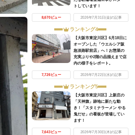
トしています！
8,670ビュー
2026年7月31日(金)の記事
ランキング4
【大阪市東淀川区】6月18日に
オープンした「ウエルシア阪
急淡路駅前店」へ！お惣菜の
充実ぶりや2階の品揃えまで店
内の様子をレポート。
7,726ビュー
2026年7月22日(水)の記事
ランキング5
【大阪市東淀川区】上新庄の
「天神旗」跡地に新たな動
き！「スタミナラーメン やる
鬼だせ」の看板が登場してい
ます！
7,643ビュー
2026年7月30日(木)の記事