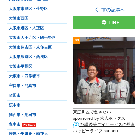
大阪市東成区・生野区
前の記事へ
大阪市西区
LINE
大阪市港区・大正区
大阪市天王寺区・阿倍野区
ad
大阪市住吉区・東住吉区
大阪市浪速区・西成区
大阪市平野区
大東市・四條畷市
守口市・門真市
吹田市
茨木市
東淀川区で働きたい
箕面市・池田市
sponsored by 求人ボックス
放課後等デイサービスの児童
豊中市
Re-start
ハッピーライフtsunagu
摂津・千里丘・南茨木