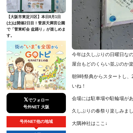
【大阪市東淀川区】本日8月1日
(土)は開催2日目！菅原天満宮公園
で「菅東町会 盆踊り」が楽しめま
す。
今年は久しぶりの日曜日な
屋台もどのくらい並ぶのか
朝9時祭典からスタートし、
いね！
会場には駐車場や駐輪場が
𝕏
でフォロー
号外NET 大阪
久しぶりの春祭り楽しみまし
号外NET他の地域
大隅神社はここ↓