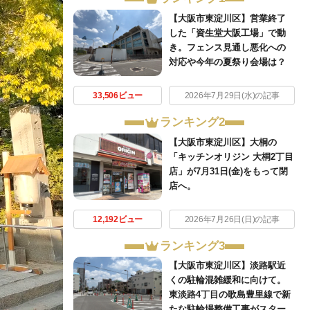
【大阪市東淀川区】営業終了
した「資生堂大阪工場」で動
き。フェンス見通し悪化への
対応や今年の夏祭り会場は？
33,506ビュー
2026年7月29日(水)の記事
ランキング2
【大阪市東淀川区】大桐の
「キッチンオリジン 大桐2丁目
店」が7月31日(金)をもって閉
店へ。
12,192ビュー
2026年7月26日(日)の記事
ランキング3
【大阪市東淀川区】淡路駅近
くの駐輪混雑緩和に向けて。
東淡路4丁目の歌島豊里線で新
たな駐輪場整備工事がスター