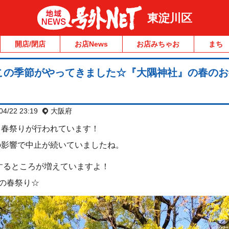
東淀川区
開店/閉店
お店News
お店みちゃお
まち
この季節がやってきました☆『大隅神社』の春のお
04/22 23:19
大阪府
も春祭りが行われています！
の影響で中止が続いていましたね。
催するところが増えていますよ！
』の春祭り☆