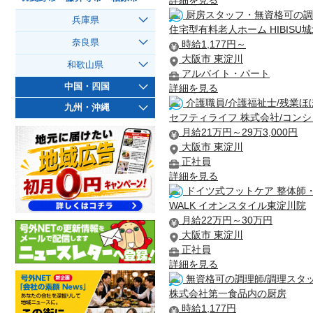
詳細を見る
厨房スタッフ・無資格可の調
兵庫県
住宅型有料老人ホーム HIBISU
奈良県
時給1,177円～
大阪市 東淀川
和歌山県
アルバイト・パート
中国・四国
詳細を見る
介護職員/介護福祉士/残業ほ
九州・沖縄
セフティライフ 株式会社/コン
月給21万円～29万3,000円
大阪市 東淀川
正社員
詳細を見る
ドイツ式フットケア 整体師
WALK イオンスタイル東淀川院
月給22万円～30万円
大阪市 東淀川
正社員
詳細を見る
無資格可の調理師/調理スタ
株式会社第一食品内の厨房
時給1,177円