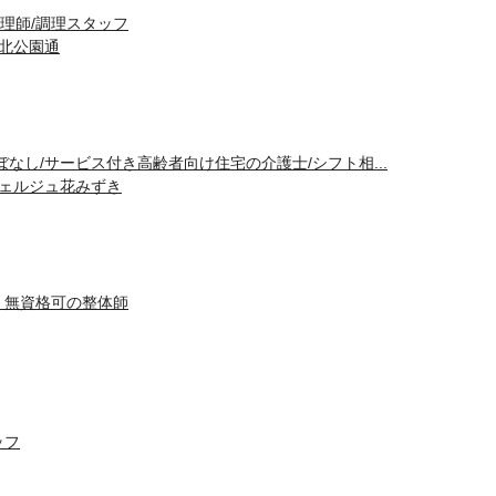
理師/調理スタッフ
城北公園通
ぼなし/サービス付き高齢者向け住宅の介護士/シフト相...
シェルジュ花みずき
・無資格可の整体師
ッフ