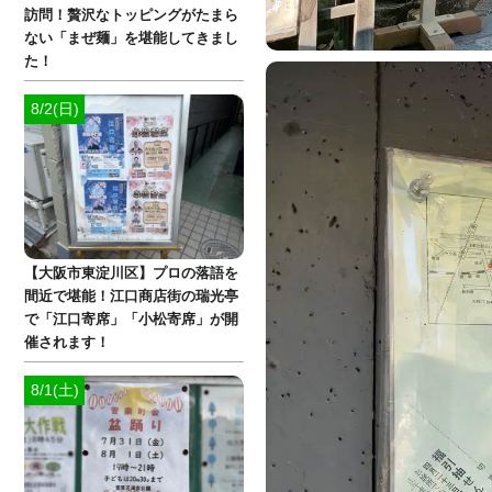
訪問！贅沢なトッピングがたまら
ない「まぜ麺」を堪能してきまし
た！
8/2(日)
【大阪市東淀川区】プロの落語を
間近で堪能！江口商店街の瑞光亭
で「江口寄席」「小松寄席」が開
催されます！
8/1(土)