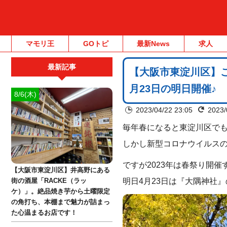
マモリ王
GOトピ
最新News
求人
最新記事
【大阪市東淀川区】
月23日の明日開催♪
8/6(木)
2023/04/22 23:05
2023/
毎年春になると東淀川区で
しかし新型コロナウイルス
ですが2023年は春祭り開
【大阪市東淀川区】井高野にある
明日4月23日は『大隅神社
街の酒屋「RACKE（ラッ
ケ）」。絶品焼き芋から土曜限定
の角打ち、本棚まで魅力が詰まっ
た心温まるお店です！